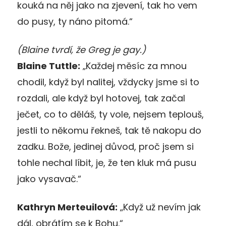
kouká na něj jako na zjevení, tak ho vem
do pusy, ty náno pitomá.
“
(Blaine tvrdí, že Greg je gay.)
Blaine Tuttle:
„Každej měsíc za mnou
chodil, když byl nalitej, vždycky jsme si to
rozdali, ale když byl hotovej, tak začal
ječet, co to děláš, ty vole, nejsem teplouš,
jestli to někomu řekneš, tak tě nakopu do
zadku. Bože, jedinej důvod, proč jsem si
tohle nechal líbit, je, že ten kluk má pusu
jako vysavač.“
Kathryn Merteuilová:
„
Když už nevím jak
dál, obrátím se k Bohu.
“