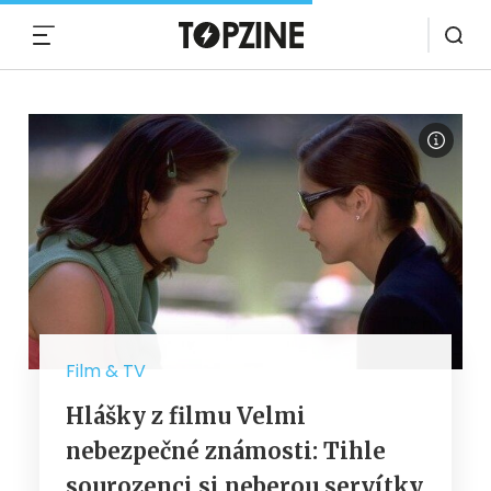
MENU
Film & TV
Hlášky z filmu Velmi
nebezpečné známosti: Tihle
sourozenci si neberou servítky