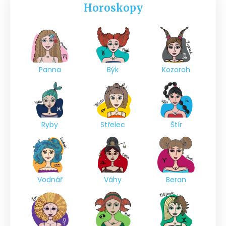
Horoskopy
Panna
Býk
Kozoroh
Ryby
Střelec
Štír
Vodnář
Váhy
Beran