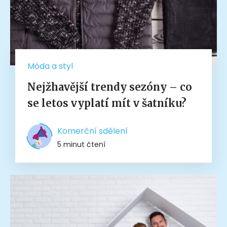
Móda a styl
Nejžhavější trendy sezóny – co
se letos vyplatí mít v šatníku?
Komerční sdělení
5 minut čtení