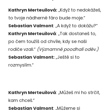
Kathryn Merteuilová:
„
Když to nedokážeš,
to tvoje nádherné fáro bude moje.
“
Sebastian Valmont
:
„
A když to dokážu?
“
Kathryn Merteuilová
:
„
Tak dostaneš to,
po čem toužíš od chvíle, kdy se naši
rodiče vzali.
“
(Významně poodhalí oděv.)
Sebastian Valmont:
„
Ještě si to
rozmyslím.
“
Kathryn Merteuilová
:
„
Můžeš mi ho strčit,
kam chceš.
“
Sebastian Valmont
:
„
Můžeme si