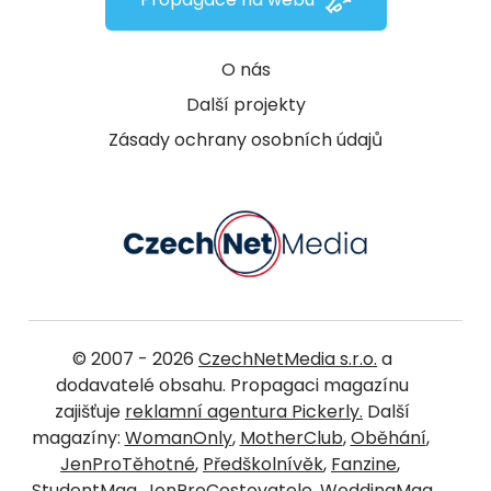
O nás
Další projekty
Zásady ochrany osobních údajů
© 2007 - 2026
CzechNetMedia s.r.o.
a
dodavatelé obsahu. Propagaci magazínu
zajišťuje
reklamní agentura Pickerly.
Další
magazíny:
WomanOnly
,
MotherClub
,
Oběhání
,
JenProTěhotné
,
Předškolnívěk
,
Fanzine
,
StudentMag
,
JenProCestovatele
,
WeddingMag