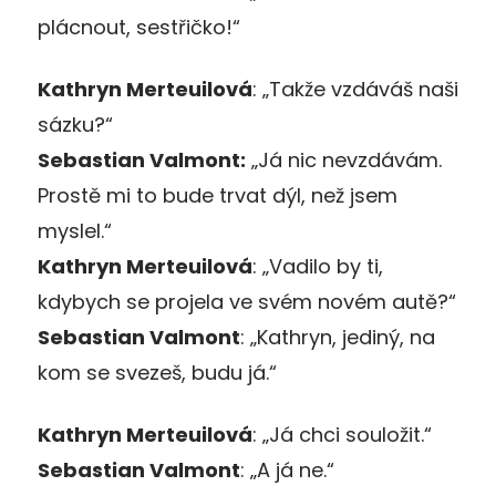
plácnout, sestřičko!
“
Kathryn Merteuilová
:
„
Takže vzdáváš naši
sázku?
“
Sebastian Valmont:
„
Já nic nevzdávám.
Prostě mi to bude trvat dýl, než jsem
myslel.
“
Kathryn Merteuilová
:
„
Vadilo by ti,
kdybych se projela ve svém novém autě?
“
Sebastian Valmont
:
„
Kathryn, jediný, na
kom se svezeš, budu já.
“
Kathryn Merteuilová
:
„
Já chci souložit.
“
Sebastian Valmont
:
„
A já ne.
“