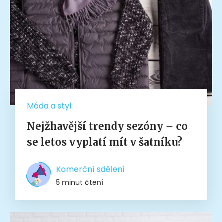
Móda a styl
Nejžhavější trendy sezóny – co
se letos vyplatí mít v šatníku?
Komerční sdělení
5 minut čtení