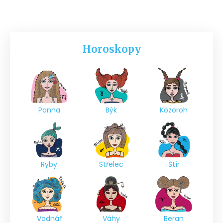
Horoskopy
Panna
Býk
Kozoroh
Ryby
Střelec
Štír
Vodnář
Váhy
Beran