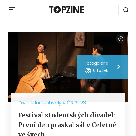
MENU
Fotogalerie
6 fotek
Divadelní festivaly v ČR 2023
Festival studentských divadel:
První den praskal sál v Celetné
ve švech