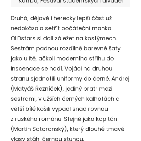
Kotrba, Festival studentských divadel
Druhá, dějově i herecky lepší část už
nedokázala setřít počáteční manko.
OLDstars si dali záležet na kostýmech.
Sestrám padnou rozdílně barevné šaty
jako ulité, ačkoli moderního střihu do
inscenace se hodí. Vojáci na druhou
stranu sjednotili uniformy do černé. Andrej
(Matyáš Řezníček), jediný bratr mezi
sestrami, v užších černých kalhotách a
větší bílé košili vypadl snad rovnou
z ruského románu. Stejně jako kapitán
(Martin Satoranský), který dlouhé tmavé
vlasy stáhl černou stuhou.