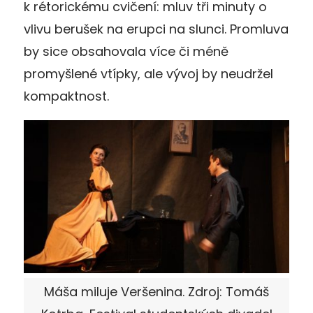
k rétorickému cvičení: mluv tři minuty o
vlivu berušek na erupci na slunci. Promluva
by sice obsahovala více či méně
promyšlené vtípky, ale vývoj by neudržel
kompaktnost.
Máša miluje Veršenina. Zdroj: Tomáš