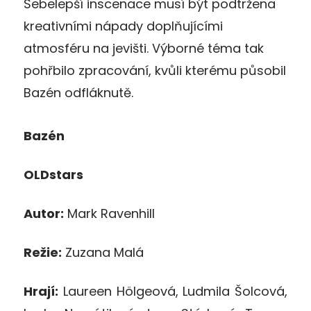
Sebelepší inscenace musí být podtržena
kreativními nápady doplňujícími
atmosféru na jevišti. Výborné téma tak
pohřbilo zpracování, kvůli kterému působil
Bazén odfláknutě.
Bazén
OLDstars
Autor:
Mark Ravenhill
Režie:
Zuzana Malá
Hrají:
Laureen Hölgeová, Ludmila Šolcová,