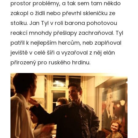
prostor problémy, a tak sem tam někdo
zakopl o židli nebo převrhl skleničku ze
stolku. Jan Tyl v roli barona pohotovou
reakcí mnohdy přešlapy zachraňoval. Tyl
patřil k nejlepším hercům, neb zaplňoval
jeviště v celé šíři a vyzařoval z něj elán
přirozený pro ruského hrdinu.