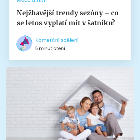
Móda a styl
Nejžhavější trendy sezóny – co
se letos vyplatí mít v šatníku?
Komerční sdělení
5 minut čtení