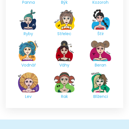
Panna
Býk
Kozoroh
Ryby
Střelec
Štír
Vodnář
Váhy
Beran
Lev
Rak
Blíženci