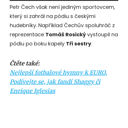
Petr Čech však není jediným sportovcem,
který si zahrál na pódiu s českými
hudebníky. Například Čechův spoluhráč z
reprezentace
Tomáš Rosický
vystoupil na
pódiu po boku kapely
Tři sestry
.
Čtěte také:
Nejlepší fotbalové hymny k EURO.
Podívejte se, jak fandí Shaggy či
Enrique Iglesias