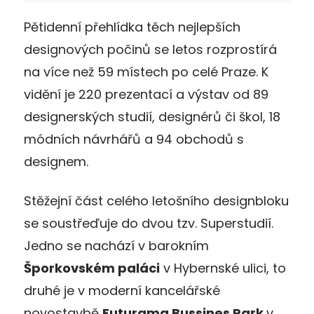
Pětidenní přehlídka těch nejlepších
designových počinů se letos rozprostírá
na více než 59 místech po celé Praze. K
vidění je 220 prezentací a výstav od 89
designerských studií, designérů či škol, 18
módních návrhářů a 94 obchodů s
designem.
Stěžejní část celého letošního designbloku
se soustřeďuje do dvou tzv. Superstudií.
Jedno se nachází v barokním
Šporkovském paláci
v Hybernské ulici, to
druhé je v moderní kancelářské
novostavbě
Futurama Bussines Park
v