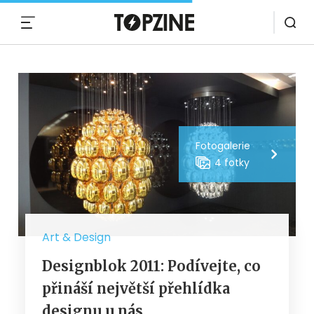
MENU
Fotogalerie
4 fotky
Art & Design
Designblok 2011: Podívejte, co
přináší největší přehlídka
designu u nás