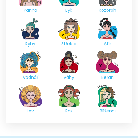
Panna
Býk
Kozoroh
Ryby
Střelec
Štír
Vodnář
Váhy
Beran
Lev
Rak
Blíženci