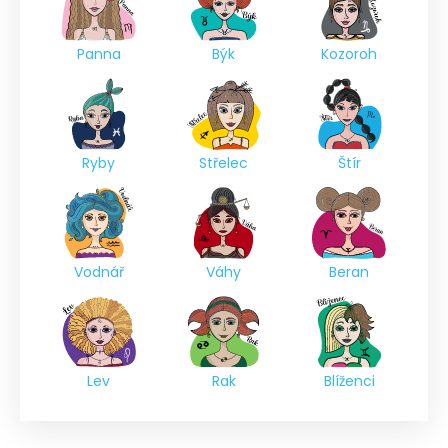
Panna
Býk
Kozoroh
Ryby
Střelec
Štír
Vodnář
Váhy
Beran
Lev
Rak
Blíženci