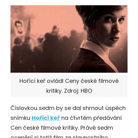
Hořící keř ovládl Ceny české filmové
kritiky. Zdroj: HBO
Číslovkou sedm by se dal shrnout úspěch
snímku
Hořící keř
na čtvrtém předávání
Cen české filmové kritiky. Právě sedm
ocenění si totiž film ze slavnostního