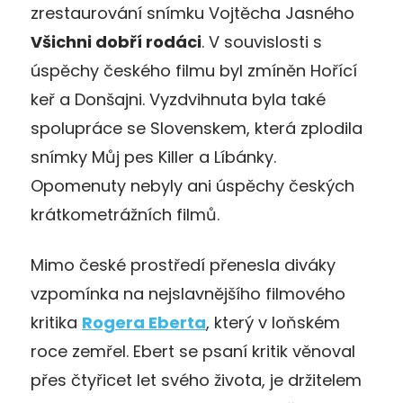
zrestaurování snímku Vojtěcha Jasného
Všichni dobří rodáci
. V souvislosti s
úspěchy českého filmu byl zmíněn Hořící
keř a Donšajni. Vyzdvihnuta byla také
spolupráce se Slovenskem, která zplodila
snímky Můj pes Killer a Líbánky.
Opomenuty nebyly ani úspěchy českých
krátkometrážních filmů.
Mimo české prostředí přenesla diváky
vzpomínka na nejslavnějšího filmového
kritika
Rogera Eberta
, který v loňském
roce zemřel. Ebert se psaní kritik věnoval
přes čtyřicet let svého života, je držitelem