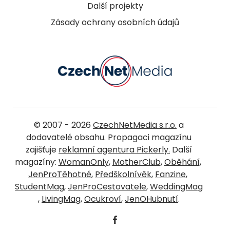
Další projekty
Zásady ochrany osobních údajů
© 2007 - 2026
CzechNetMedia s.r.o.
a
dodavatelé obsahu. Propagaci magazínu
zajišťuje
reklamní agentura Pickerly.
Další
magazíny:
WomanOnly
,
MotherClub
,
Oběhání
,
JenProTěhotné
,
Předškolnívěk
,
Fanzine
,
StudentMag
,
JenProCestovatele
,
WeddingMag
,
LivingMag
,
Ocukroví
,
JenOHubnutí
.