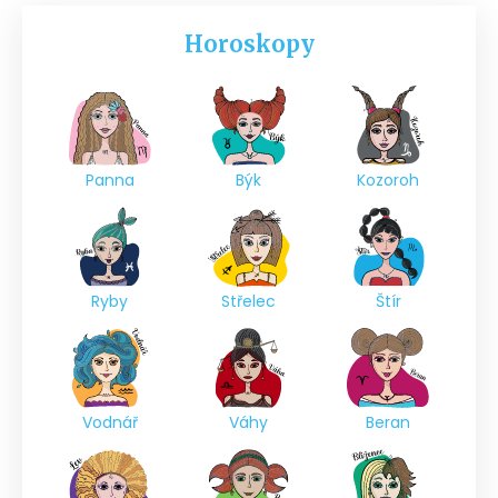
Horoskopy
Panna
Býk
Kozoroh
Ryby
Střelec
Štír
Vodnář
Váhy
Beran