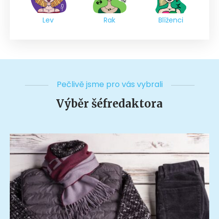
Lev
Rak
Blíženci
Pečlivě jsme pro vás vybrali
Výběr šéfredaktora