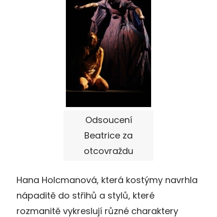
Odsoucení
Beatrice za
otcovraždu
Hana Holcmanová, která kostýmy navrhla
nápaditě do střihů a stylů, které
rozmanitě vykreslují různé charaktery