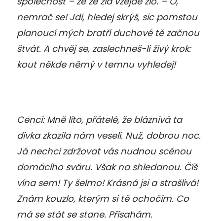
společnost – že ze zla vzejde zlo. – Ó,
nemrač se! Jdi, hledej skrýš, sic pomstou
planoucí mých bratří duchové tě začnou
štvát. A chvěj se, zaslechneš-li živý krok:
kout někde němý v temnu vyhledej!
Cenci: Mně líto, přátelé, že bláznivá ta
dívka zkazila nám veselí. Nuž, dobrou noc.
Já nechci zdržovat vás nudnou scénou
domácího sváru. Však na shledanou. Číš
vína sem! Ty šelmo! Krásná jsi a strašlivá!
Znám kouzlo, kterým si tě ochočím. Co
má se stát se stane. Přísahám.