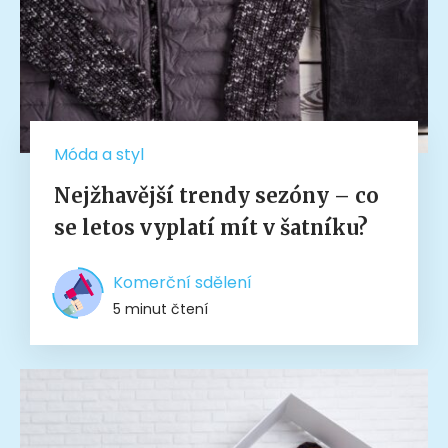
Móda a styl
Nejžhavější trendy sezóny – co
se letos vyplatí mít v šatníku?
Komerční sdělení
5 minut čtení