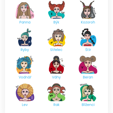
Panna
Býk
Kozoroh
Ryby
Střelec
Štír
Vodnář
Váhy
Beran
Lev
Rak
Blíženci