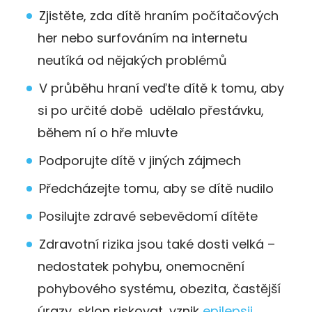
Zjistěte, zda dítě hraním počítačových
her nebo surfováním na internetu
neutíká od nějakých problémů
V průběhu hraní veďte dítě k tomu, aby
si po určité době udělalo přestávku,
během ní o hře mluvte
Podporujte dítě v jiných zájmech
Předcházejte tomu, aby se dítě nudilo
Posilujte zdravé sebevědomí dítěte
Zdravotní rizika jsou také dosti velká –
nedostatek pohybu, onemocnění
pohybového systému, obezita, častější
úrazy, sklon riskovat, vznik
epilepsii
,