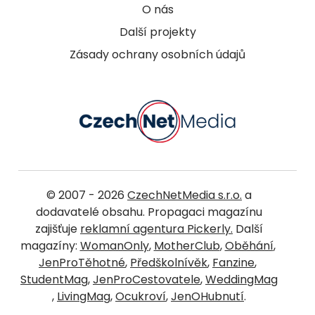
O nás
Další projekty
Zásady ochrany osobních údajů
© 2007 - 2026
CzechNetMedia s.r.o.
a
dodavatelé obsahu. Propagaci magazínu
zajišťuje
reklamní agentura Pickerly.
Další
magazíny:
WomanOnly
,
MotherClub
,
Oběhání
,
JenProTěhotné
,
Předškolnívěk
,
Fanzine
,
StudentMag
,
JenProCestovatele
,
WeddingMag
,
LivingMag
,
Ocukroví
,
JenOHubnutí
.