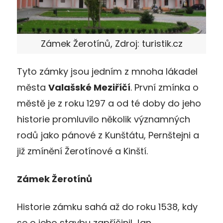
Zámek Žerotínů, Zdroj: turistik.cz
Tyto zámky jsou jedním z mnoha lákadel
města
Valašské Meziříčí
. První zmínka o
městě je z roku 1297 a od té doby do jeho
historie promluvilo několik významných
rodů jako pánové z Kunštátu, Pernštejni a
již zmínění Žerotínové a Kinští.
Zámek Žerotínů
Historie zámku sahá až do roku 1538, kdy
se o jeho stavbu zapříčinil Jan