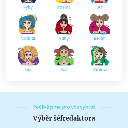
Ryby
Střelec
Štír
Vodnář
Váhy
Beran
Lev
Rak
Blíženci
Pečlivě jsme pro vás vybrali
Výběr šéfredaktora