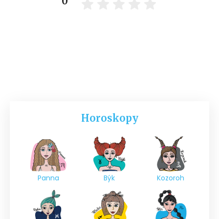
0
Horoskopy
Panna
Býk
Kozoroh