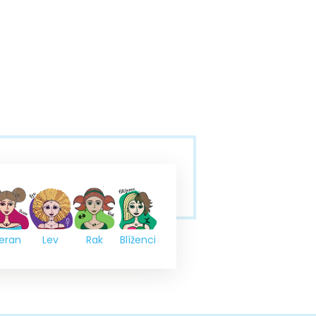
eran
Lev
Rak
Blíženci