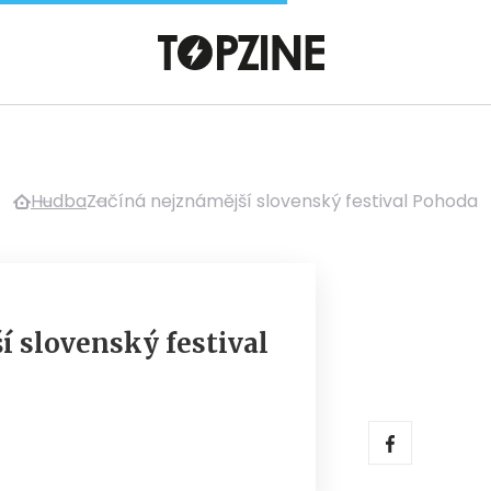
Hudba
Začíná nejznámější slovenský festival Pohoda
í slovenský festival