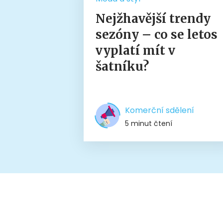
Nejžhavější trendy
sezóny – co se letos
vyplatí mít v
šatníku?
Komerční sdělení
5 minut čtení