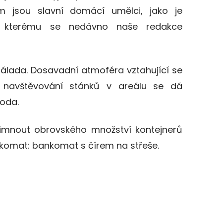
m jsou slavní domácí umělci, jako je
r, kterému se nedávno naše redakce
nálada. Dosavadní atmoféra vztahující se
 navštěvování stánků v areálu se dá
oda.
imnout obrovského množství kontejnerů
komat: bankomat s čírem na střeše.