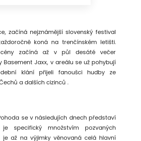
ce, začíná nejznámější slovenský festival
aždoročně koná na trenčínském letišti.
scény začíná až v půl desáté večer
y Basement Jaxx, v areálu se už pohybují
hudební klání přijeli fanoušci hudby ze
 Čechů a dalších cizinců .
Pohoda se v následujích dnech představí
al je specifický množstvím pozvaných
m je až na výjimky věnovaná celá hlavní