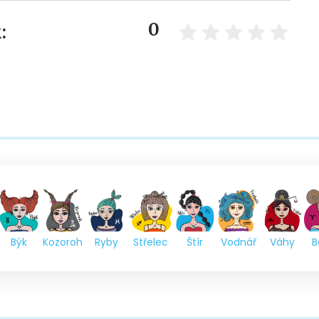
0
:
Býk
Kozoroh
Ryby
Střelec
Štír
Vodnář
Váhy
B