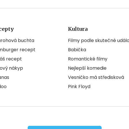
cepty
Kultura
arohová buchta
Filmy podle skutečné událo
mburger recept
Babička
áš recept
Romantické filmy
ový nákyp
Nejlepší komedie
anas
Vesničko má středisková
doo
Pink Floyd