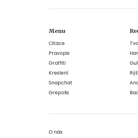
Menu
Re
Citace
Tv
Pravopis
Ha
Graffiti
Gul
Kreslení
Rýž
Snapchat
An
Grepolis
Ba
O nás