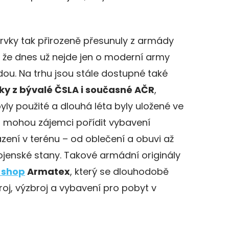
rvky tak přirozeně přesunuly z armády
e, že dnes už nejde jen o moderní army
ou. Na trhu jsou stále dostupné také
ky z bývalé ČSLA i současné AČR
,
yly použité a dlouhá léta byly uložené ve
i mohou zájemci pořídit vybavení
ení v terénu – od oblečení a obuvi až
jenské stany. Takové armádní originály
 shop
Armatex
, který se dlouhodobě
oj, výzbroj a vybavení pro pobyt v