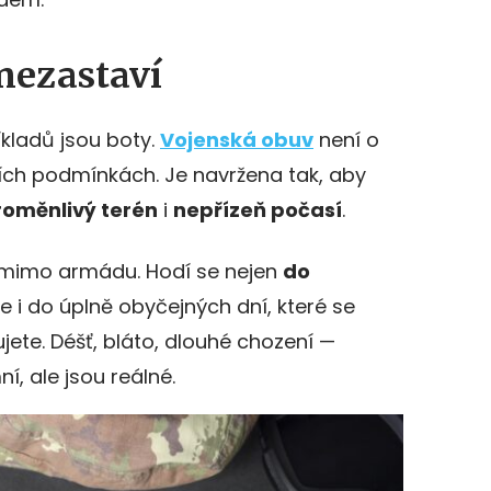
 nezastaví
íkladů jsou boty.
Vojenská obuv
není o
ích podmínkách. Je navržena tak, aby
roměnlivý terén
i
nepřízeň počasí
.
 mimo armádu. Hodí se nejen
do
ale i do úplně obyčejných dní, které se
nujete. Déšť, bláto, dlouhé chození —
í, ale jsou reálné.