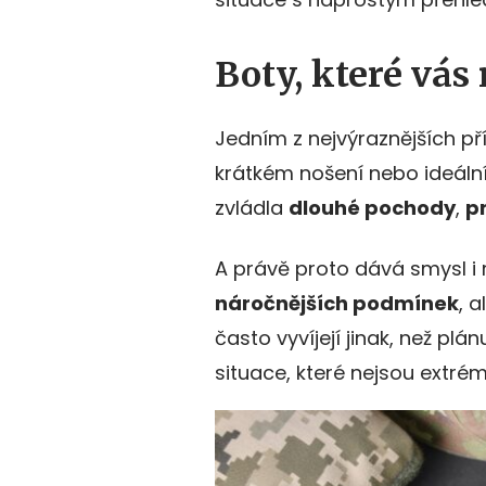
Boty, které vás
Jedním z nejvýraznějších př
krátkém nošení nebo ideáln
zvládla
dlouhé pochody
,
p
A právě proto dává smysl i
náročnějších podmínek
, 
často vyvíjejí jinak, než plá
situace, které nejsou extrémn