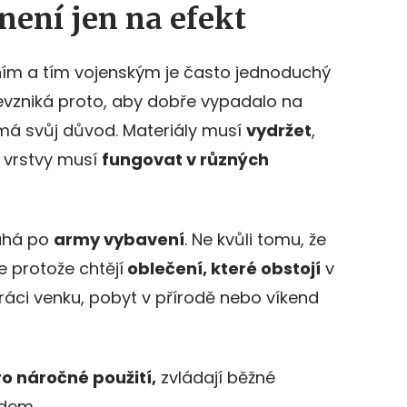
 není jen na efekt
ím a tím vojenským je často jednoduchý
evzniká proto, aby dobře vypadalo na
á svůj důvod. Materiály musí
vydržet
,
, vrstvy
musí
fungovat v různých
sahá po
army vybavení
. Ne kvůli tomu, že
le protože chtějí
oblečení, které obstojí
v
práci venku, pobyt v přírodě nebo víkend
o náročné použití,
zvládají běžné
edem.