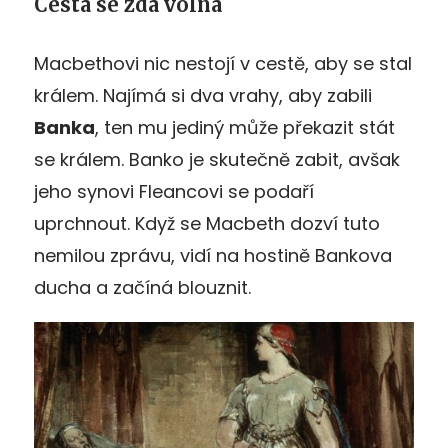
Cesta se zdá volná
Macbethovi nic nestojí v cestě, aby se stal
králem. Najímá si dva vrahy, aby zabili
Banka
, ten mu jediný může překazit stát
se králem. Banko je skutečně zabit, avšak
jeho synovi Fleancovi se podaří
uprchnout. Když se Macbeth dozví tuto
nemilou zprávu, vidí na hostině Bankova
ducha a začíná blouznit.