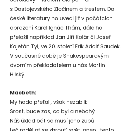
s Dostojevského Zločinem a trestem. Do
české literatury ho uvedl již v počátcích
obrození Karel Ignác Thám, dále ho
přeložil například Jan Jiří Kolár či Josef
Kajetán Tyl, ve 20. století Erik Adolf Saudek.
V současné době je Shakespearovým
dvorním překladatelem u nás Martin
Hilský.
Macbeth:
My hada přeťali, však nezabili:
Srost, bude zas, co byl a nebohý
Náš úklad bát se musí jeho zubů.
Leč raděj ať se zhroutí svět, onen i tento,