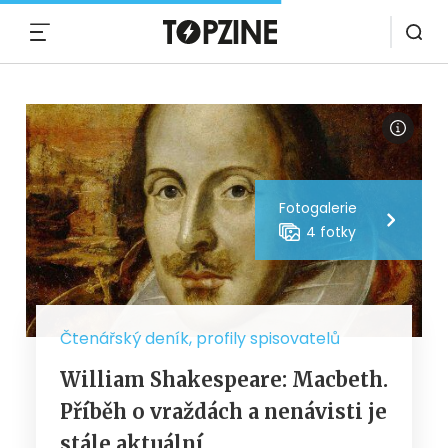
MENU
Fotogalerie
4 fotky
Čtenářský deník, profily spisovatelů
William Shakespeare: Macbeth.
Příběh o vraždách a nenávisti je
stále aktuální