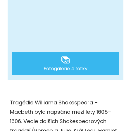
Fotogalerie 4 fotky
Tragédie Williama Shakespeara –
Macbeth byla napsána mezi lety 1605–
1606. Vedle dalších Shakespearových
tragédií (Romeo a Julie, Král Lear, Hamlet,