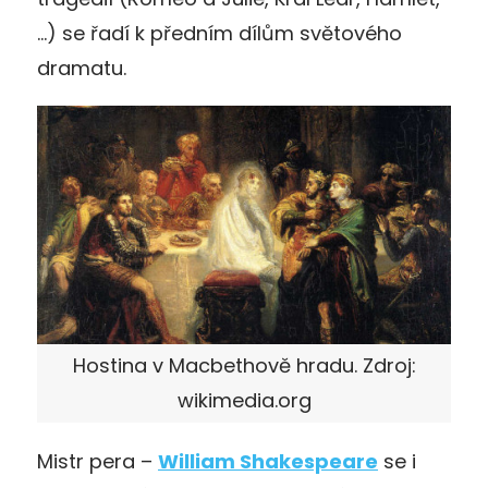
…) se řadí k předním dílům světového
dramatu.
Hostina v Macbethově hradu. Zdroj:
wikimedia.org
Mistr pera –
William Shakespeare
se i