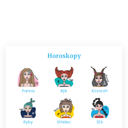
Horoskopy
Panna
Býk
Kozoroh
Ryby
Střelec
Štír