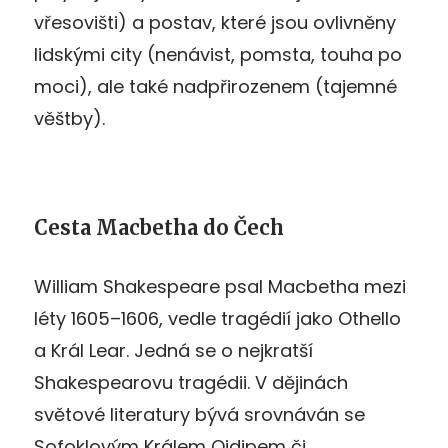
vřesovišti) a postav, které jsou ovlivněny
lidskými city (nenávist, pomsta, touha po
moci), ale také nadpřirozenem (tajemné
věštby).
Cesta Macbetha do Čech
William Shakespeare psal Macbetha mezi
léty 1605–1606, vedle tragédií jako Othello
a Král Lear. Jedná se o nejkratší
Shakespearovu tragédii. V dějinách
světové literatury bývá srovnáván se
Sofoklovým Králem Oidipem či