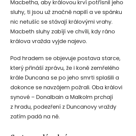
Macbetha, aby královou krví potřísnil jeho
sluhy, ti jsou už značně napilí a ve spánku
nic netušíc se stávají královými vrahy.
Macbeth sluhy zabíjí ve chvíli, kdy ráno
králova vražda vyjde najevo.
Pod hradem se objevuje postava starce,
který přináší zprávu, že i koně zemřelého
krále Duncana se po jeho smrti splašili a
dokonce se navzájem požrali. Oba královi
synové – Donalbain a Malkolm prchají
z hradu, podezření z Duncanovy vraždy
zatím padá na ně.