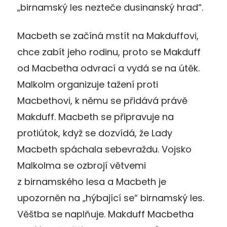
„birnamský les nezteče dusinanský hrad“.
Macbeth se začíná mstít na Makduffovi,
chce zabít jeho rodinu, proto se Makduff
od Macbetha odvrací a vydá se na útěk.
Malkolm organizuje tažení proti
Macbethovi, k němu se přidává právě
Makduff. Macbeth se připravuje na
protiútok, když se dozvídá, že Lady
Macbeth spáchala sebevraždu. Vojsko
Malkolma se ozbrojí větvemi
z birnamského lesa a Macbeth je
upozorněn na „hýbající se“ birnamský les.
Věštba se naplňuje. Makduff Macbetha