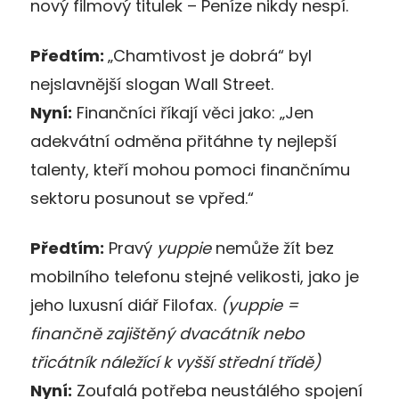
nový filmový titulek – Peníze nikdy nespí.
Předtím:
„Chamtivost je dobrá“ byl
nejslavnější slogan Wall Street.
Nyní:
Finančníci říkají věci jako: „Jen
adekvátní odměna přitáhne ty nejlepší
talenty, kteří mohou pomoci finančnímu
sektoru posunout se vpřed.“
Předtím:
Pravý
yuppie
nemůže žít bez
mobilního telefonu stejné velikosti, jako je
jeho luxusní diář Filofax.
(yuppie =
finančně zajištěný dvacátník nebo
třicátník náležící k vyšší střední třídě)
Nyní:
Zoufalá potřeba neustálého spojení