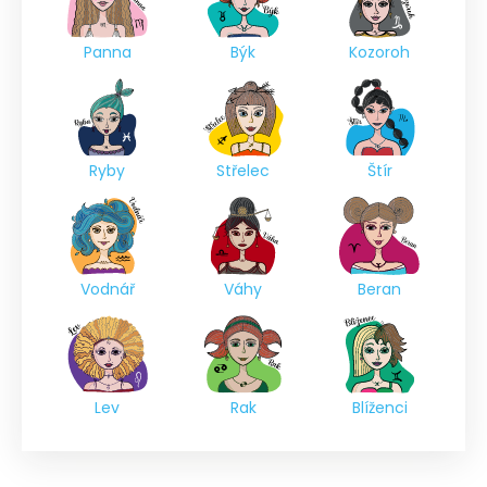
Panna
Býk
Kozoroh
Ryby
Střelec
Štír
Vodnář
Váhy
Beran
Lev
Rak
Blíženci