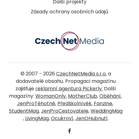
Další projekty
Zásady ochrany osobních údajů
© 2007 - 2026
CzechNetMedia s.r.o.
a
dodavatelé obsahu. Propagaci magazínu
zajišťuje
reklamní agentura Pickerly.
Další
magazíny:
WomanOnly
,
MotherClub
,
Oběhání
,
JenProTěhotné
,
Předškolnívěk
,
Fanzine
,
StudentMag
,
JenProCestovatele
,
WeddingMag
,
LivingMag
,
Ocukroví
,
JenOHubnutí
.