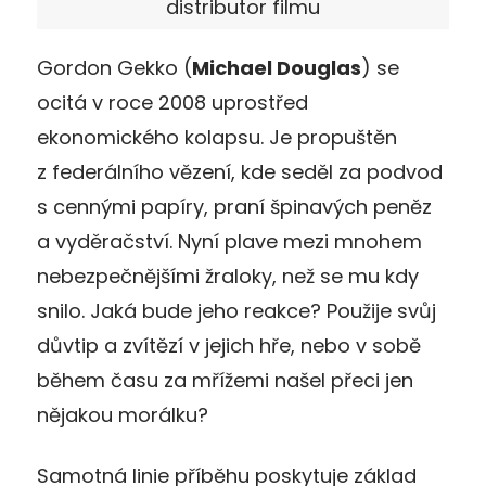
distributor filmu
Gordon Gekko (
Michael Douglas
) se
ocitá v roce 2008 uprostřed
ekonomického kolapsu. Je propuštěn
z federálního vězení, kde seděl za podvod
s cennými papíry, praní špinavých peněz
a vyděračství. Nyní plave mezi mnohem
nebezpečnějšími žraloky, než se mu kdy
snilo. Jaká bude jeho reakce? Použije svůj
důvtip a zvítězí v jejich hře, nebo v sobě
během času za mřížemi našel přeci jen
nějakou morálku?
Samotná linie příběhu poskytuje základ