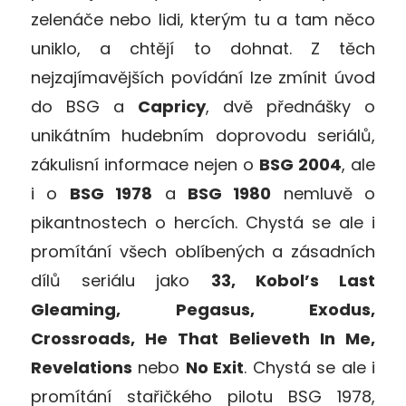
zelenáče nebo lidi, kterým tu a tam něco
uniklo, a chtějí to dohnat. Z těch
nejzajímavějších povídání lze zmínit úvod
do BSG a
Capricy
, dvě přednášky o
unikátním hudebním doprovodu seriálů,
zákulisní informace nejen o
BSG 2004
, ale
i o
BSG 1978
a
BSG 1980
nemluvě o
pikantnostech o hercích. Chystá se ale i
promítání všech oblíbených a zásadních
dílů seriálu jako
33, Kobol’s Last
Gleaming, Pegasus, Exodus,
Crossroads, He That Believeth In Me,
Revelations
nebo
No Exit
. Chystá se ale i
promítání stařičkého pilotu BSG 1978,