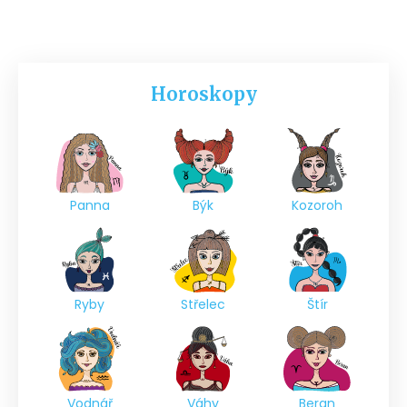
Horoskopy
Panna
Býk
Kozoroh
Ryby
Střelec
Štír
Vodnář
Váhy
Beran