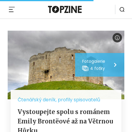
MENU
Fotogalerie
4 fotky
Čtenářský deník, profily spisovatelů
Vystoupejte spolu s románem
Emily Brontëové až na Větrnou
Hůrku