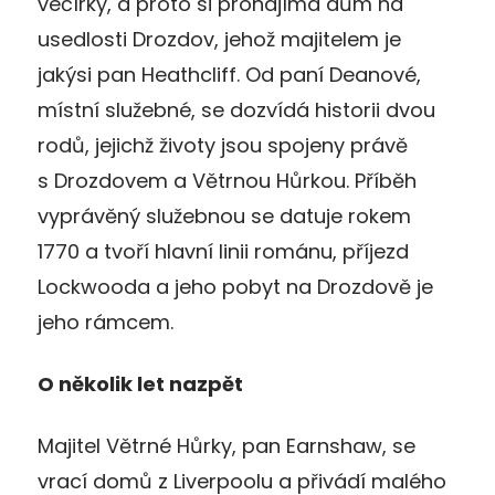
večírky, a proto si pronajímá dům na
usedlosti Drozdov, jehož majitelem je
jakýsi pan Heathcliff. Od paní Deanové,
místní služebné, se dozvídá historii dvou
rodů, jejichž životy jsou spojeny právě
s Drozdovem a Větrnou Hůrkou. Příběh
vyprávěný služebnou se datuje rokem
1770 a tvoří hlavní linii románu, příjezd
Lockwooda a jeho pobyt na Drozdově je
jeho rámcem.
O několik let nazpět
Majitel Větrné Hůrky, pan Earnshaw, se
vrací domů z Liverpoolu a přivádí malého