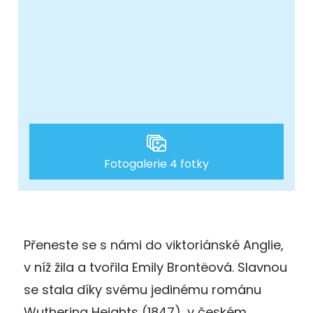
Fotogalerie 4 fotky
Přeneste se s námi do viktoriánské Anglie,
v níž žila a tvořila Emily Brontëová. Slavnou
se stala díky svému jedinému románu
Wuthering Heights (1847), v českém