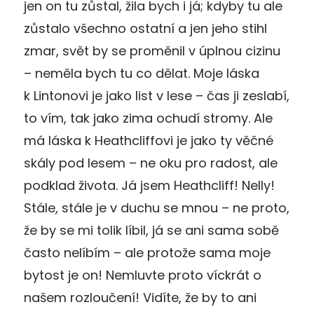
jen on tu zůstal, žila bych i já; kdyby tu ale
zůstalo všechno ostatní a jen jeho stihl
zmar, svět by se proměnil v úplnou cizinu
– neměla bych tu co dělat. Moje láska
k Lintonovi je jako list v lese – čas ji zeslabí,
to vím, tak jako zima ochudí stromy. Ale
má láska k Heathcliffovi je jako ty věčné
skály pod lesem – ne oku pro radost, ale
podklad života. Já jsem Heathcliff! Nelly!
Stále, stále je v duchu se mnou – ne proto,
že by se mi tolik líbil, já se ani sama sobě
často nelíbím – ale protože sama moje
bytost je on! Nemluvte proto víckrát o
našem rozloučení! Vidíte, že by to ani