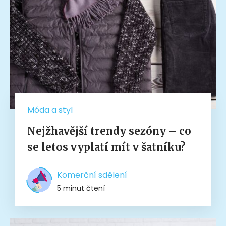
Móda a styl
Nejžhavější trendy sezóny – co
se letos vyplatí mít v šatníku?
Komerční sdělení
5 minut čtení