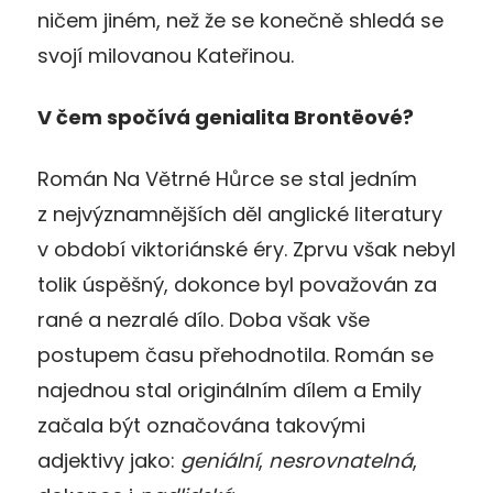
ničem jiném, než že se konečně shledá se
svojí milovanou Kateřinou.
V čem spočívá genialita Brontëové?
Román Na Větrné Hůrce se stal jedním
z nejvýznamnějších děl anglické literatury
v období viktoriánské éry. Zprvu však nebyl
tolik úspěšný, dokonce byl považován za
rané a nezralé dílo. Doba však vše
postupem času přehodnotila. Román se
najednou stal originálním dílem a Emily
začala být označována takovými
adjektivy jako:
geniální
,
nesrovnatelná
,