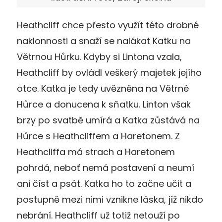
Heathcliff chce přesto využít této drobné
naklonnosti a snaží se nalákat Katku na
Větrnou Hůrku. Kdyby si Lintona vzala,
Heathcliff by ovládl veškerý majetek jejího
otce. Katka je tedy uvězněna na Větrné
Hůrce a donucena k sňatku. Linton však
brzy po svatbě umírá a Katka zůstává na
Hůrce s Heathcliffem a Haretonem. Z
Heathcliffa má strach a Haretonem
pohrdá, neboť nemá postavení a neumí
ani číst a psát. Katka ho to začne učit a
postupně mezi nimi vznikne láska, jíž nikdo
nebrání. Heathcliff už totiž netouží po