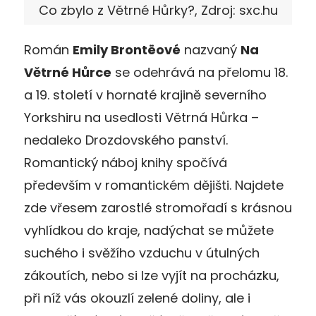
Co zbylo z Větrné Hůrky?, Zdroj: sxc.hu
Román
Emily Brontëové
nazvaný
Na
Větrné Hůrce
se odehrává na přelomu 18.
a 19. století v hornaté krajině severního
Yorkshiru na usedlosti Větrná Hůrka –
nedaleko Drozdovského panství.
Romantický náboj knihy spočívá
především v romantickém dějišti. Najdete
zde vřesem zarostlé stromořadí s krásnou
vyhlídkou do kraje, nadýchat se můžete
suchého i svěžího vzduchu v útulných
zákoutích, nebo si lze vyjít na procházku,
při níž vás okouzlí zelené doliny, ale i