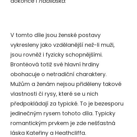
dokonce i
nadlidská
.
V tomto díle jsou ženské postavy
vykresleny jako vzdělanější než-li muži,
jsou rovněž i fyzicky schopnějšími.
Brontëová totiž své hlavní hrdiny
obohacuje o netradiční charaktery.
Mužům a ženám nejsou přiděleny takové
vlastnosti či rysy, které se u nich
předpokládají za typické. To je bezesporu
jedinečným rysem tohoto díla. Typicky
romantickým prvkem je zde nešťastná
láska Kateřiny a Heathcliffa.