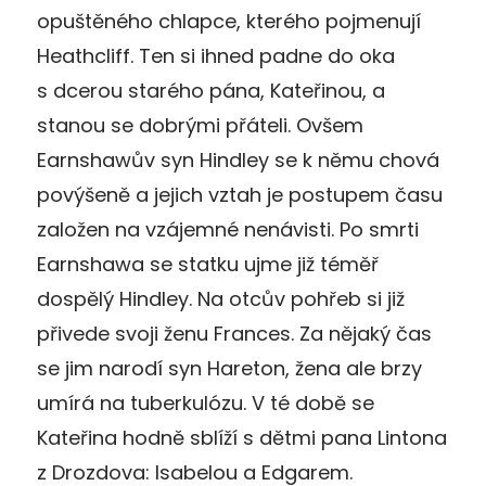
opuštěného chlapce, kterého pojmenují
Heathcliff. Ten si ihned padne do oka
s dcerou starého pána, Kateřinou, a
stanou se dobrými přáteli. Ovšem
Earnshawův syn Hindley se k němu chová
povýšeně a jejich vztah je postupem času
založen na vzájemné nenávisti. Po smrti
Earnshawa se statku ujme již téměř
dospělý Hindley. Na otcův pohřeb si již
přivede svoji ženu Frances. Za nějaký čas
se jim narodí syn Hareton, žena ale brzy
umírá na tuberkulózu. V té době se
Kateřina hodně sblíží s dětmi pana Lintona
z Drozdova: Isabelou a Edgarem.