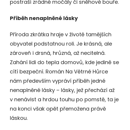
postraší zrádné močály či sněhové bouře.
Příběh nenaplněné lásky
Příroda zkrátka hraje v životě tamějších
obyvatel podstatnou roli. Je krásná, ale
zároveň i drsná, hrůzná, až necitelná.
Zahání lidi do tepla domovů, kde jedině se
cítí bezpeční. Román Na Větrné Hůrce
nám především vypráví příběh jedné
nenaplněné lásky – lásky, jež přechází až
v nenávist a hrdou touhu po pomstě, ta je
na konci však opět přemožena právě
láskou.