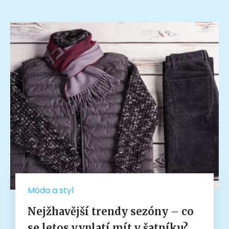
Móda a styl
Nejžhavější trendy sezóny – co
se letos vyplatí mít v šatníku?