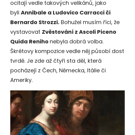
ocitají vedle takových velikánů, jako
byli
Annibale a Ludovico Carracci či
Bernardo Strozzi.
Bohužel musím říci, že
vystavovat
Zvěstování z Ascoli Piceno
Quida Reniho
nebyla dobrá volba.
Škrétovy kompozice vedle něj působí dost
tvrdě. Je zde až čtyři sta děl, která
pocházejí z Čech, Německa, Itálie či
Ameriky.