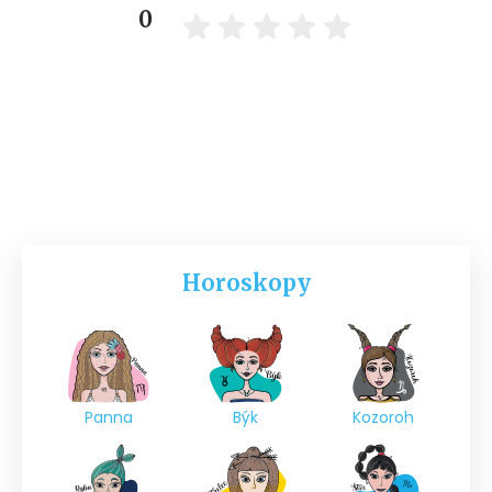
0
Horoskopy
Panna
Býk
Kozoroh