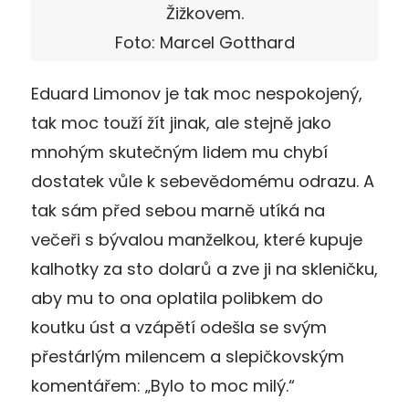
Žižkovem.
Foto: Marcel Gotthard
Eduard Limonov je tak moc nespokojený,
tak moc touží žít jinak, ale stejně jako
mnohým skutečným lidem mu chybí
dostatek vůle k sebevědomému odrazu. A
tak sám před sebou marně utíká na
večeři s bývalou manželkou, které kupuje
kalhotky za sto dolarů a zve ji na skleničku,
aby mu to ona oplatila polibkem do
koutku úst a vzápětí odešla se svým
přestárlým milencem a slepičkovským
komentářem: „Bylo to moc milý.“