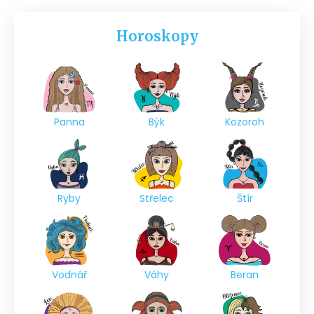
Horoskopy
Panna
Býk
Kozoroh
Ryby
Střelec
Štír
Vodnář
Váhy
Beran