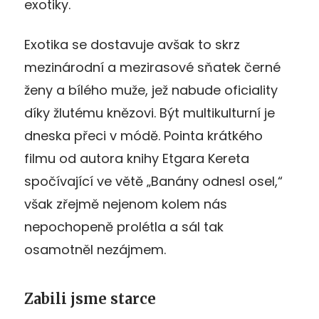
exotiky.
Exotika se dostavuje avšak to skrz
mezinárodní a mezirasové sňatek černé
ženy a bílého muže, jež nabude oficiality
díky žlutému knězovi. Být multikulturní je
dneska přeci v módě. Pointa krátkého
filmu od autora knihy Etgara Kereta
spočívající ve větě „Banány odnesl osel,“
však zřejmě nejenom kolem nás
nepochopeně prolétla a sál tak
osamotněl nezájmem.
Zabili jsme starce