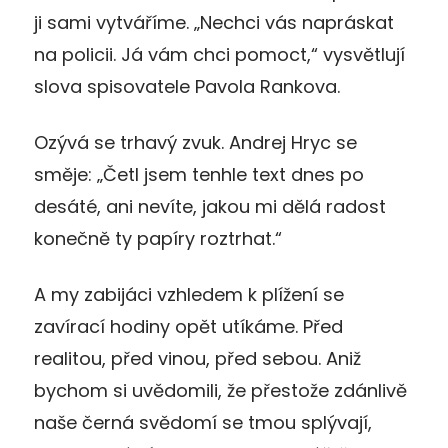
ji sami vytváříme. „Nechci vás napráskat
na policii. Já vám chci pomoct,“ vysvětlují
slova spisovatele Pavola Rankova.
Ozývá se trhavý zvuk. Andrej Hryc se
směje: „Četl jsem tenhle text dnes po
desáté, ani nevíte, jakou mi dělá radost
konečně ty papíry roztrhat.“
A my zabijáci vzhledem k plížení se
zavírací hodiny opět utíkáme. Před
realitou, před vinou, před sebou. Aniž
bychom si uvědomili, že přestože zdánlivě
naše černá svědomí se tmou splývají,