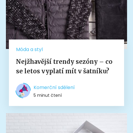
Móda a styl
Nejžhavější trendy sezóny – co
se letos vyplatí mít v šatníku?
Komerční sdělení
5 minut čtení