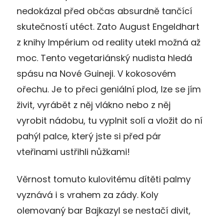
nedokázal před občas absurdně tančící
skutečností utéct. Zato August Engeldhart
z knihy Impérium od reality utekl možná až
moc. Tento vegetariánský nudista hledá
spásu na Nové Guineji. V kokosovém
ořechu. Je to přeci geniální plod, lze se jím
živit, vyrábět z něj vlákno nebo z něj
vyrobit nádobu, tu vyplnit solí a vložit do ní
pahýl palce, který jste si před pár
vteřinami ustřihli nůžkami!
Věrnost tomuto kulovitému dítěti palmy
vyznává i s vrahem za zády. Koly
olemovaný bar Bajkazyl se nestačí divit,