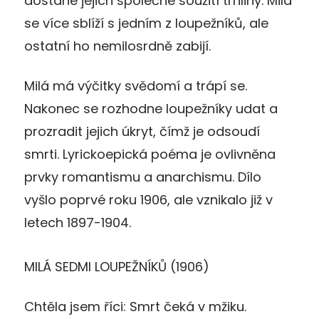
dostane jejich společné soužití trhliny. Milá
se více sblíží s jedním z loupežníků, ale
ostatní ho nemilosrdně zabijí.
Milá má výčitky svědomí a trápí se.
Nakonec se rozhodne loupežníky udat a
prozradit jejich úkryt, čímž je odsoudí
smrti. Lyrickoepická poéma je ovlivněna
prvky romantismu a anarchismu. Dílo
vyšlo poprvé roku 1906, ale vznikalo již v
letech 1897-1904.
MILÁ SEDMI LOUPEŽNÍKŮ (1906)
Chtěla jsem říci: Smrt čeká v mžiku.