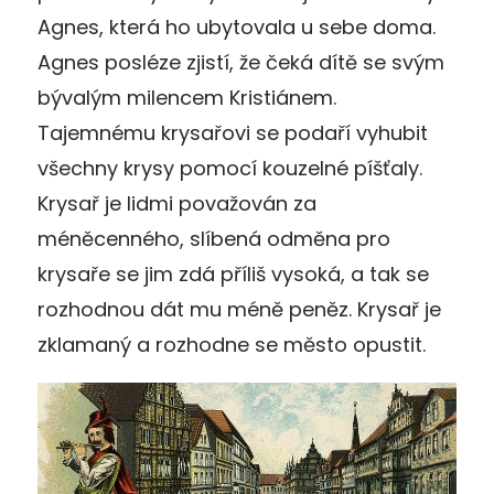
Agnes, která ho ubytovala u sebe doma.
Agnes posléze zjistí, že čeká dítě se svým
bývalým milencem Kristiánem.
Tajemnému krysařovi se podaří vyhubit
všechny krysy pomocí kouzelné píšťaly.
Krysař je lidmi považován za
méněcenného, slíbená odměna pro
krysaře se jim zdá příliš vysoká, a tak se
rozhodnou dát mu méně peněz. Krysař je
zklamaný a rozhodne se město opustit.