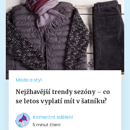
Móda a styl
Nejžhavější trendy sezóny – co
se letos vyplatí mít v šatníku?
Komerční sdělení
5 minut čtení