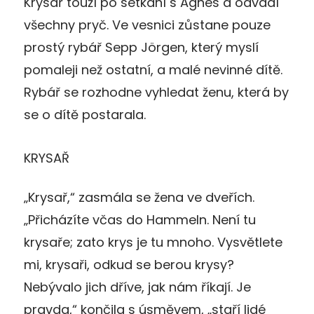
Krysař touží po setkání s Agnes a odvádí
všechny pryč. Ve vesnici zůstane pouze
prostý rybář Sepp Jörgen, který myslí
pomaleji než ostatní, a malé nevinné dítě.
Rybář se rozhodne vyhledat ženu, která by
se o dítě postarala.
KRYSAŘ
„Krysař,“ zasmála se žena ve dveřích.
„Přicházíte včas do Hammeln. Není tu
krysaře; zato krys je tu mnoho. Vysvětlete
mi, krysaři, odkud se berou krysy?
Nebývalo jich dříve, jak nám říkají. Je
pravda,“ končila s úsměvem, „staří lidé