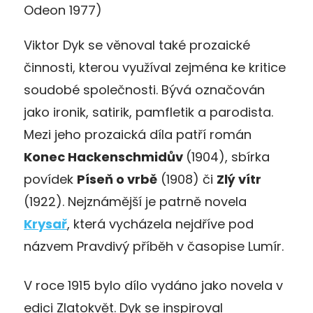
Odeon 1977)
Viktor Dyk se věnoval také prozaické
činnosti, kterou využíval zejména ke kritice
soudobé společnosti. Bývá označován
jako ironik, satirik, pamfletik a parodista.
Mezi jeho prozaická díla patří román
Konec Hackenschmidův
(1904), sbírka
povídek
Píseň o vrbě
(1908) či
Zlý vítr
(1922). Nejznámější je patrně novela
Krysař
, která vycházela nejdříve pod
názvem Pravdivý příběh v časopise Lumír.
V roce 1915 bylo dílo vydáno jako novela v
edici Zlatokvět. Dyk se inspiroval