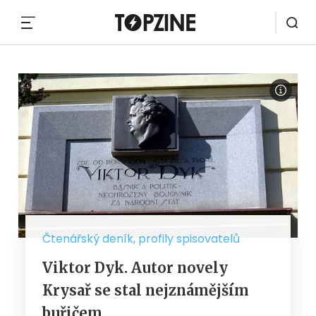
MENU
Čtenářský deník, profily spisovatelů
Viktor Dyk. Autor novely
Krysař se stal nejznámějším
buřičem