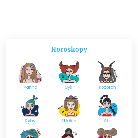
Horoskopy
Panna
Býk
Kozoroh
Ryby
Střelec
Štír