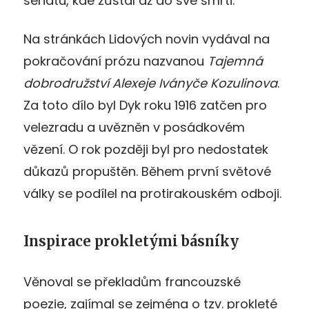
senátu, kde zůstal až do své smrti.
Na stránkách Lidových novin vydával na
pokračování prózu nazvanou
Tajemná
dobrodružství Alexeje Iványče Kozulinova
.
Za toto dílo byl Dyk roku 1916 zatčen pro
velezradu a uvězněn v posádkovém
vězení. O rok později byl pro nedostatek
důkazů propuštěn. Během první světové
války se podílel na protirakouském odboji.
Inspirace prokletými básníky
Věnoval se překladům francouzské
poezie, zajímal se zejména o tzv. prokleté