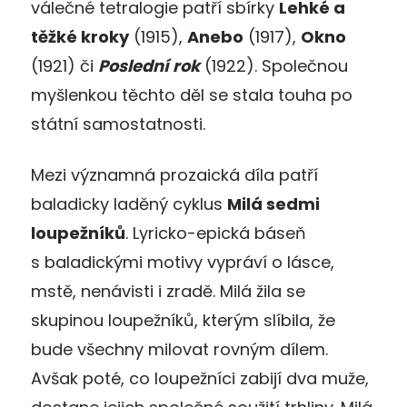
válečné tetralogie patří sbírky
Lehké a
těžké kroky
(1915),
Anebo
(1917),
Okno
(1921) či
Poslední rok
(1922). Společnou
myšlenkou těchto děl se stala touha po
státní samostatnosti.
Mezi významná prozaická díla patří
baladicky laděný cyklus
Milá sedmi
loupežníků
. Lyricko-epická báseň
s baladickými motivy vypráví o lásce,
mstě, nenávisti i zradě. Milá žila se
skupinou loupežníků, kterým slíbila, že
bude všechny milovat rovným dílem.
Avšak poté, co loupežníci zabijí dva muže,