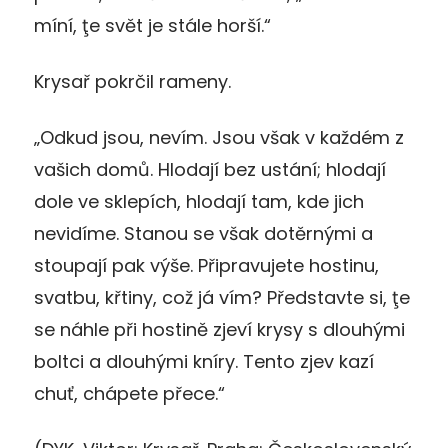
míní, ţe svět je stále horší.“
Krysař pokrčil rameny.
„Odkud jsou, nevím. Jsou však v každém z
vašich domů. Hlodají bez ustání; hlodají
dole ve sklepích, hlodají tam, kde jich
nevidíme. Stanou se však dotěrnými a
stoupají pak výše. Připravujete hostinu,
svatbu, křtiny, což já vím? Představte si, ţe
se náhle při hostině zjeví krysy s dlouhými
boltci a dlouhými kníry. Tento zjev kazí
chuť, chápete přece.“