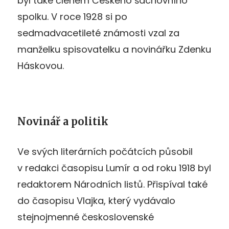
byl také členem Českého šachovního
spolku. V roce 1928 si po
sedmadvacetileté známosti vzal za
manželku spisovatelku a novinářku Zdenku
Háskovou.
Novinář a politik
Ve svých literárních počátcích působil
v redakci časopisu Lumír a od roku 1918 byl
redaktorem Národních listů. Přispíval také
do časopisu Vlajka, který vydávalo
stejnojmenné československé