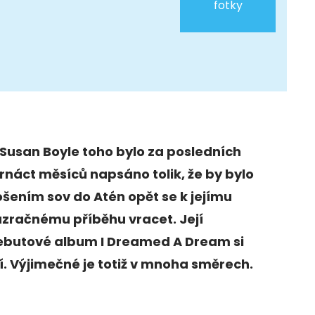
fotky
Susan Boyle toho bylo za posledních
rnáct měsíců napsáno tolik, že by bylo
šením sov do Atén opět se k jejímu
zračnému příběhu vracet. Její
ebutové album I Dreamed A Dream si
ží. Výjimečné je totiž v mnoha směrech.