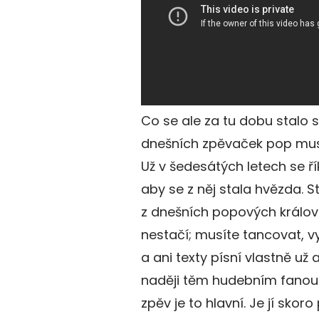
Co se ale za tu dobu stalo
dnešních zpěvaček pop musi
Už v šedesátých letech se řík
aby se z něj stala hvězda. St
z dnešních popových králove
nestačí; musíte tancovat, v
a ani texty písní vlastně už 
naději těm hudebním fanoušků
zpěv je to hlavní. Je jí sko