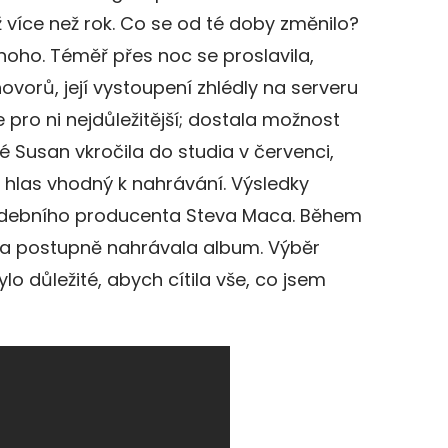
už více než rok. Co se od té doby změnilo?
mnoho. Téměř přes noc se proslavila,
ovorů, její vystoupení zhlédly na serveru
je pro ni nejdůležitější; dostala možnost
é Susan vkročila do studia v červenci,
í hlas vhodný k nahrávání. Výsledky
o hudebního producenta Steva Maca. Během
ě a postupně nahrávala album. Výběr
Bylo důležité, abych cítila vše, co jsem