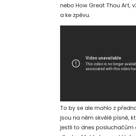
nebo How Great Thou Art, vž
a ke zpěvu.
To by se ale mohlo z přednos
jsou na něm skvělé písně, kt
jestli to dnes posluchačům o