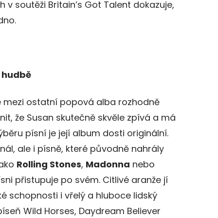
h v soutěži Britain’s Got Talent dokazuje,
dno.
k hudbě
e mezi ostatní popová alba rozhodně
it, že Susan skutečně skvěle zpívá a má
běru písní je její album dosti originální.
ál, ale i písně, které původně nahrály
jako
Rolling Stones
,
Madonna
nebo
sni přistupuje po svém. Citlivé aranže jí
ké schopnosti i vřelý a hluboce lidský
píseň Wild Horses, Daydream Believer