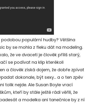
 s podobou populární hudby? Většina
c by se mohla z fleku dát na modeling.
alo, že ve dvaceti je člověk příliš starý,
ačí se podívat na klip kterékoli
n a člověk získá dojem, že dobře zpívat
ypadat dokonale, být sexy… a o ten zpěv
ani tolik nejde. Ale Susan Boyle vrací
m, kteří by stále ještě rádi věřili, že
ro padesát a modelka ani tanečnice by z ní