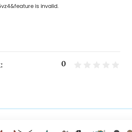
z4&feature is invalid.
0
: