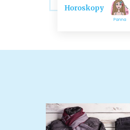
Horoskopy
Panna