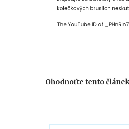
kolečkových bruslích neskute
The YouTube ID of _PHnRIn74
Ohodnoťte tento článek