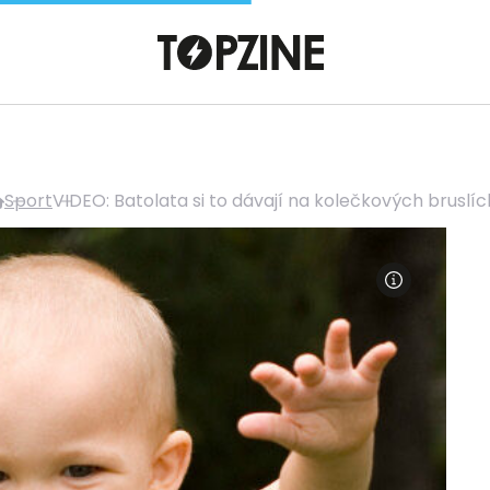
Sport
VIDEO: Batolata si to dávají na kolečkových bruslíc