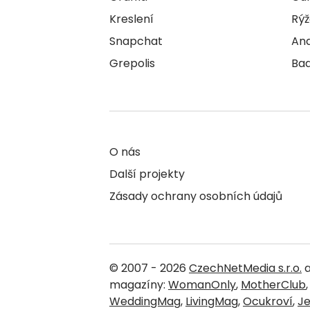
Kreslení
Rýž
Snapchat
An
Grepolis
Ba
O nás
Další projekty
Zásady ochrany osobních údajů
© 2007 - 2026
CzechNetMedia s.r.o.
a
magazíny:
WomanOnly
,
MotherClub
WeddingMag
,
LivingMag
,
Ocukroví
,
J