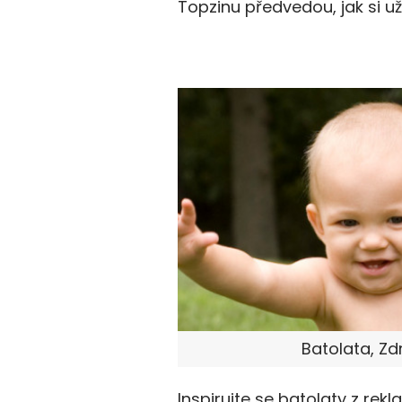
Topzinu předvedou, jak si už
Batolata, Zdr
Inspirujte se batolaty z rekl