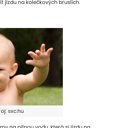
ít jízdu na kolečkových bruslích.
oj: sxc.hu
amy na pitnou vodu, která si jízdu na