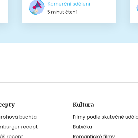
Komerční sdělení
5 minut čtení
cepty
Kultura
arohová buchta
Filmy podle skutečné událo
mburger recept
Babička
áš recept
Romantické filmy