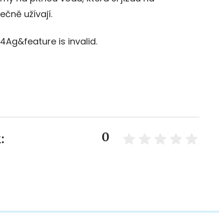
čně užívají.
Ag&feature is invalid.
0
: