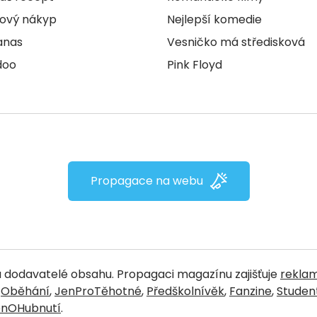
ový nákyp
Nejlepší komedie
anas
Vesničko má středisková
doo
Pink Floyd
Propagace na webu
 dodavatelé obsahu. Propagaci magazínu zajišťuje
reklam
,
Oběhání
,
JenProTěhotné
,
Předškolnívěk
,
Fanzine
,
Stude
enOHubnutí
.