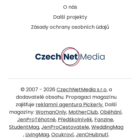
O nás
Další projekty
Zásady ochrany osobních údajů
© 2007 - 2026
CzechNetMedia s.r.o.
a
dodavatelé obsahu. Propagaci magazínu
zajišťuje
reklamní agentura Pickerly.
Další
magazíny:
WomanOnly
,
MotherClub
,
Oběhání
,
JenProTěhotné
,
Předškolnívěk
,
Fanzine
,
StudentMag
,
JenProCestovatele
,
WeddingMag
,
LivingMag
,
Ocukroví
,
JenOHubnutí
.