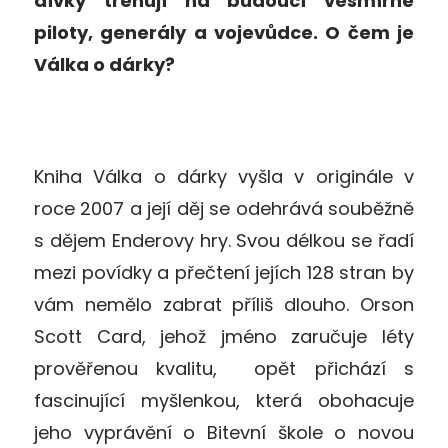
dívky trénují na budoucí vesmírné
piloty, generály a vojevůdce. O čem je
Válka o dárky?
Kniha Válka o dárky vyšla v originále v
roce 2007 a její děj se odehrává souběžně
s dějem Enderovy hry. Svou délkou se řadí
mezi povídky a přečtení jejích 128 stran by
vám nemělo zabrat příliš dlouho. Orson
Scott Card, jehož jméno zaručuje léty
prověřenou kvalitu, opět přichází s
fascinující myšlenkou, která obohacuje
jeho vyprávění o Bitevní škole o novou