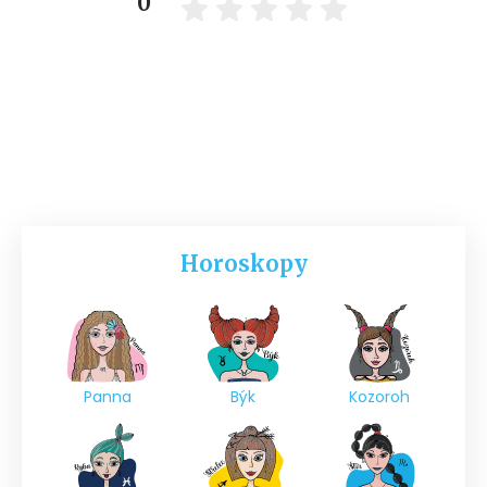
0
Horoskopy
Panna
Býk
Kozoroh