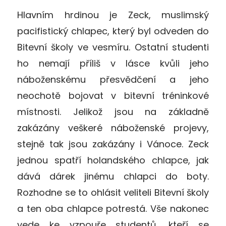
Hlavním hrdinou je Zeck, muslimský
pacifistický chlapec, který byl odveden do
Bitevní školy ve vesmíru. Ostatní studenti
ho nemají příliš v lásce kvůli jeho
náboženskému přesvědčení a jeho
neochotě bojovat v bitevní tréninkové
místnosti. Jelikož jsou na základně
zakázány veškeré náboženské projevy,
stejně tak jsou zakázány i Vánoce. Zeck
jednou spatří holandského chlapce, jak
dává dárek jinému chlapci do boty.
Rozhodne se to ohlásit veliteli Bitevní školy
a ten oba chlapce potrestá. Vše nakonec
vede ke vzpouře studentů, kteří se