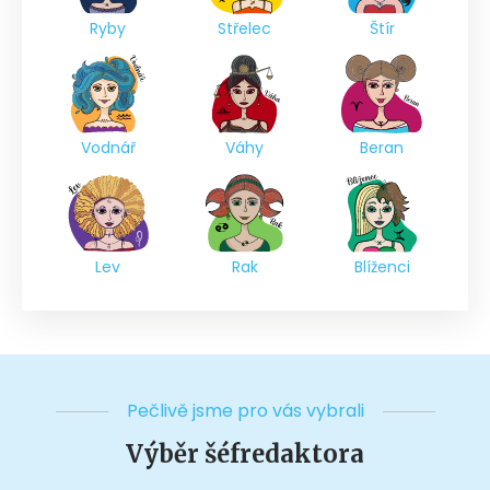
Ryby
Střelec
Štír
Vodnář
Váhy
Beran
Lev
Rak
Blíženci
Pečlivě jsme pro vás vybrali
Výběr šéfredaktora