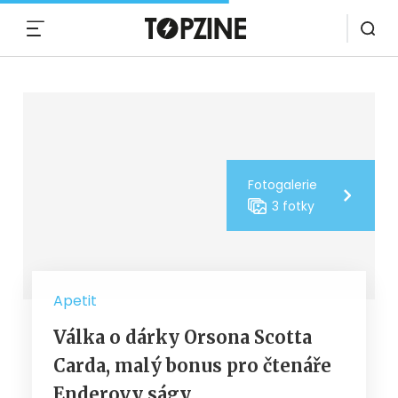
MENU
Fotogalerie
3 fotky
Apetit
Válka o dárky Orsona Scotta
Carda, malý bonus pro čtenáře
Enderovy ságy