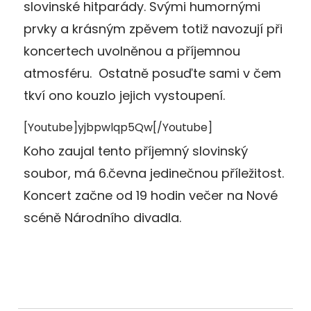
slovinské hitparády. Svými humornými
prvky a krásným zpěvem totiž navozují při
koncertech uvolněnou a příjemnou
atmosféru. Ostatně posuďte sami v čem
tkví ono kouzlo jejich vystoupení.
[Youtube]yjbpwlqp5Qw[/Youtube]
Koho zaujal tento příjemný slovinský
soubor, má 6.čevna jedinečnou příležitost.
Koncert začne od 19 hodin večer na Nové
scéně Národního divadla.