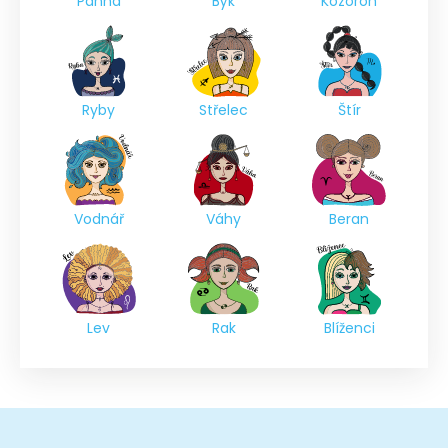
Panna
Býk
Kozoroh
Ryby
Střelec
Štír
Vodnář
Váhy
Beran
Lev
Rak
Blíženci