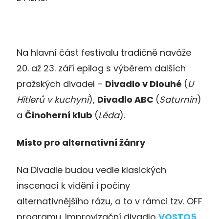
Na hlavní část festivalu tradičně naváže
20. až 23. září epilog s výběrem dalších
pražských divadel –
Divadlo v Dlouhé
(
U
Hitlerů v kuchyni
),
Divadlo ABC
(
Saturnin
)
a
Činoherní klub
(
Léda
).
Místo pro alternativní žánry
Na Divadle budou vedle klasických
inscenací k vidění i počiny
alternativnějšího rázu, a to v rámci tzv. OFF
programu. Improvizační divadlo
VOSTO5
,