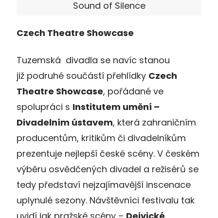
Sound of Silence
Czech Theatre Showcase
Tuzemská divadla se navíc stanou
již podruhé součástí přehlídky
Czech
Theatre Showcase
, pořádané ve
spolupráci s
Institutem umění –
Divadelním ústavem
, která zahraničním
producentům, kritikům či divadelníkům
prezentuje nejlepší české scény. V českém
výběru osvědčených divadel a režisérů se
tedy představí nejzajímavější inscenace
uplynulé sezony. Návštěvníci festivalu tak
uvidí jak pražské scény –
Dejvické