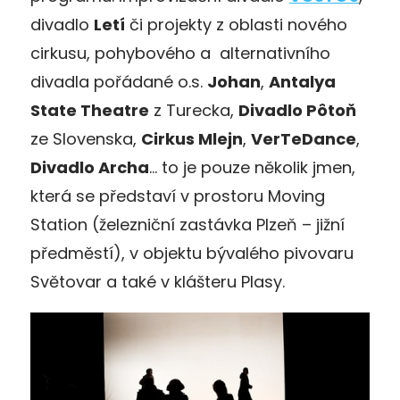
divadlo
Letí
či projekty z oblasti nového
cirkusu, pohybového a alternativního
divadla pořádané o.s.
Johan
,
Antalya
State Theatre
z Turecka,
Divadlo Pôtoň
ze Slovenska,
Cirkus Mlejn
,
VerTeDance
,
Divadlo Archa
… to je pouze několik jmen,
která se představí v prostoru Moving
Station (železniční zastávka Plzeň – jižní
předměstí), v objektu bývalého pivovaru
Světovar a také v klášteru Plasy.