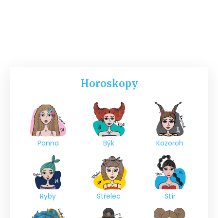
Horoskopy
Panna
Býk
Kozoroh
Ryby
Střelec
Štír