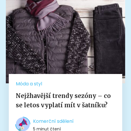
Móda a styl
Nejžhavější trendy sezóny – co
se letos vyplatí mít v šatníku?
Komerční sdělení
5 minut čtení