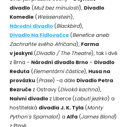
divadlo
(
Muž bez minulosti
),
Divadlo
Komedie
(
Weissenstein
),
Národní divadlo
(
Blackbird
),
Divadlo Na Fidlovačce
(
Benefice aneb
Zachraňte svého Afričana
),
Farma
v jeskyni
(
Divadlo / The Theatre
), tak i dvě
z Brna –
Národní divadlo Brno
–
Divadlo
Reduta
(
Elementární částice
),
Husa na
provázku
(
Prase
) -a dále
Divadlo Petra
Bezruče
z Ostravy (
Divoká kachna
),
Naivní divadlo
z Liberce
(
Labutí jezírko
) a
hostitelská
divadla J. K. Tyla
(
Monty
Python´s Spamalot
) a
Alfa
(
James Blond
)
z Plzně.