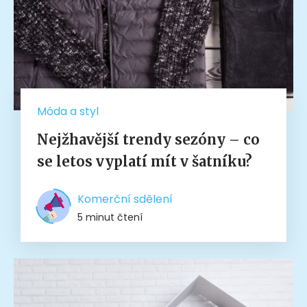
Móda a styl
Nejžhavější trendy sezóny – co
se letos vyplatí mít v šatníku?
Komerční sdělení
5 minut čtení