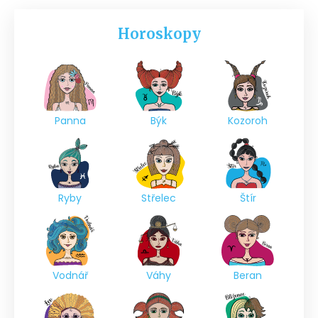
Horoskopy
Panna
Býk
Kozoroh
Ryby
Střelec
Štír
Vodnář
Váhy
Beran