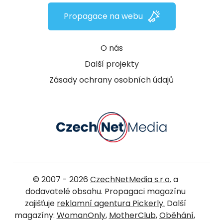
Propagace na webu
O nás
Další projekty
Zásady ochrany osobních údajů
© 2007 - 2026
CzechNetMedia s.r.o.
a
dodavatelé obsahu. Propagaci magazínu
zajišťuje
reklamní agentura Pickerly.
Další
magazíny:
WomanOnly
,
MotherClub
,
Oběhání
,