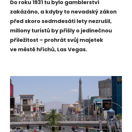
Do roku 1931 tu bylo gamblerství
zakázáno, a kdyby to nevadský zákon
před skoro sedmdesáti lety nezrušil,
miliony turistů by přišly o jedinečnou
příležitost – prohrát svůj majetek
ve městě hříchů, Las Vegas.