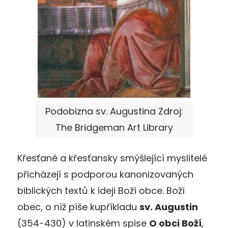
Podobizna sv. Augustina Zdroj:
The Bridgeman Art Library
Křesťané a křesťansky smýšlející myslitelé
přicházejí s podporou kanonizovaných
biblických textů k ideji Boží obce. Boží
obec, o níž píše kupříkladu
sv. Augustin
(354-430) v latinském spise
O obci Boží
,