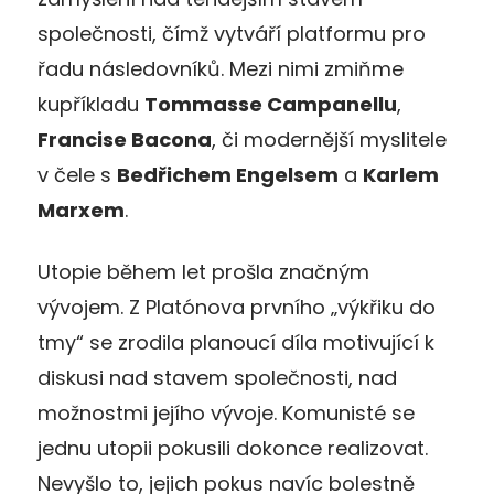
společnosti, čímž vytváří platformu pro
řadu následovníků. Mezi nimi zmiňme
kupříkladu
Tommasse Campanellu
,
Francise Bacona
, či modernější myslitele
v čele s
Bedřichem Engelsem
a
Karlem
Marxem
.
Utopie během let prošla značným
vývojem. Z Platónova prvního „výkřiku do
tmy“ se zrodila planoucí díla motivující k
diskusi nad stavem společnosti, nad
možnostmi jejího vývoje. Komunisté se
jednu utopii pokusili dokonce realizovat.
Nevyšlo to, jejich pokus navíc bolestně