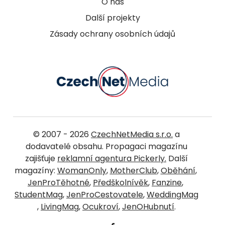
O nás
Další projekty
Zásady ochrany osobních údajů
© 2007 - 2026
CzechNetMedia s.r.o.
a
dodavatelé obsahu. Propagaci magazínu
zajišťuje
reklamní agentura Pickerly.
Další
magazíny:
WomanOnly
,
MotherClub
,
Oběhání
,
JenProTěhotné
,
Předškolnívěk
,
Fanzine
,
StudentMag
,
JenProCestovatele
,
WeddingMag
,
LivingMag
,
Ocukroví
,
JenOHubnutí
.