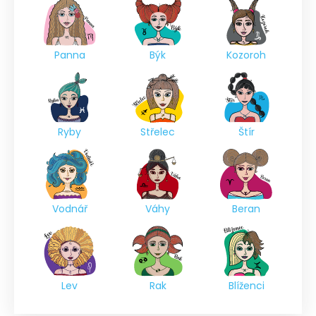
Panna
Býk
Kozoroh
Ryby
Střelec
Štír
Vodnář
Váhy
Beran
Lev
Rak
Blíženci