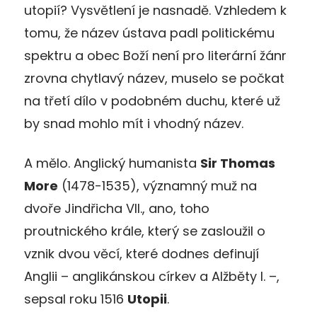
utopií? Vysvětlení je nasnadě. Vzhledem k
tomu, že název ústava padl politickému
spektru a obec Boží není pro literární žánr
zrovna chytlavý název, muselo se počkat
na třetí dílo v podobném duchu, které už
by snad mohlo mít i vhodný název.
A mělo. Anglický humanista
Sir Thomas
More
(1478-1535), významný muž na
dvoře Jindřicha VII., ano, toho
proutnického krále, který se zasloužil o
vznik dvou věcí, které dodnes definují
Anglii – anglikánskou církev a Alžběty I. –,
sepsal roku 1516
Utopii
.