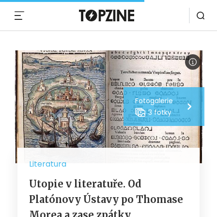
MENU
Fotogalerie
3 fotky
Literatura
Utopie v literatuře. Od
Platónovy Ústavy po Thomase
Morea a zase zpátky