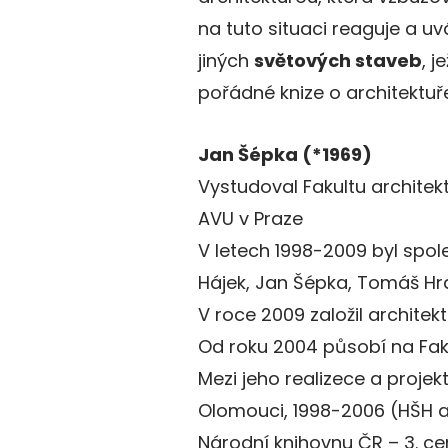
na tuto situaci reaguje a uv
jiných
světových staveb
, 
pořádné knize o architektuř
Jan Šépka (*1969)
Vystudoval Fakultu architek
AVU v Praze
V letech 1998-2009 byl spole
Hájek, Jan Šépka, Tomáš H
V roce 2009 založil architek
Od roku 2004 působí na Fak
Mezi jeho realizece a proje
Olomouci, 1998-2006 (HŠH a
Národní knihovnu ČR – 3. cen