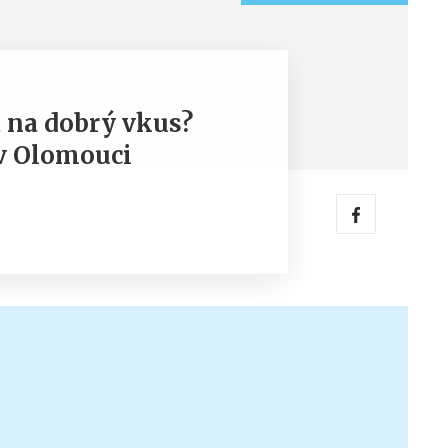
a na dobrý vkus?
v Olomouci