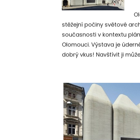
O
stěžejní počiny světové arch
současnosti v kontextu plá
Olomouci. Výstava je údern
dobrý vkus! Navštívit ji můž