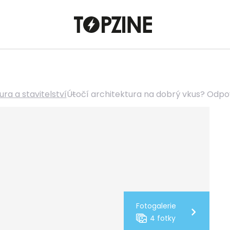
ura a stavitelství
Útočí architektura na dobrý vkus? Odpo
Fotogalerie
4 fotky