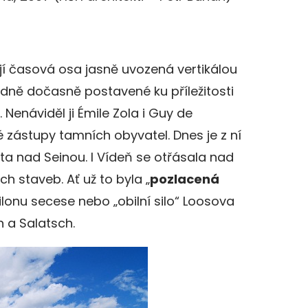
jí časová osa jasně uvozená vertikálou
odně dočasně postavené ku příležitosti
 Nenáviděl ji Émile Zola i Guy de
 zástupy tamních obyvatel. Dnes je z ní
a nad Seinou. I Vídeň se otřásala nad
h staveb. Ať už to byla „
pozlacená
ilonu secese nebo „obilní silo“ Loosova
a Salatsch.