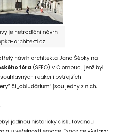
vy je netradiční návrh
epka-architekti.cz
třelý návrh architekta Jana Šépky na
pského fóra
(SEFO) v Olomouci, jenž byl
ouhlasných reakcí i ostřejších
ery“ či „obludárium“ jsou jedny z nich.
ě
byl jedinou historicky diskutovanou
vala u veřejnosti emoce. Expozice výstavy