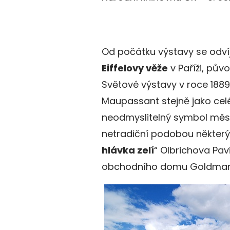
Od počátku výstavy se odví
Eiffelovy věže
v Paříži, pův
Světové výstavy v roce 1889.
Maupassant stejně jako celé
neodmyslitelný symbol měst
netradiční podobou některýc
hlávka zelí
“ Olbrichova Pav
obchodního domu Goldman 