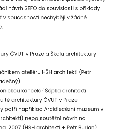
ádí návrh SEFO do souvislosti s příklady
jež v současnosti nechybějí v žádné
e.
tury ČVUT v Praze a Školu architektury
čníkem ateliéru HŠH architekti (Petr
radečný)
tonickou kancelář Šépka architekti
ultě architektury ČVUT v Praze
kty patří například Arcidiecézní muzeum v
rchitekti) nebo soutěžní návrh na
a, 2007 (HŠH architekti + Petr Burian)