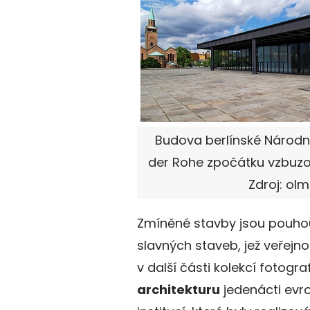
Budova berlínské Národní
der Rohe zpočátku vzbuzov
Zdroj: olm
Zmíněné stavby jsou pouhou
slavných staveb, jež veřejn
v další části kolekcí fotograf
architekturu
jedenácti evro