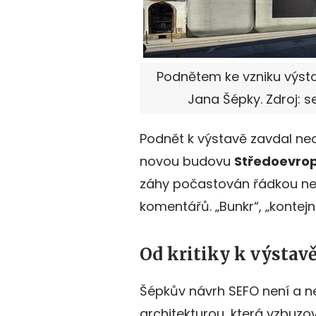
Podnětem ke vzniku výsta
Jana Šépky. Zdroj: s
Podnět k výstavě zavdal neo
novou budovu
Středoevro
záhy počastován řádkou nes
komentářů. „Bunkr“, „kontejn
Od kritiky k výstav
Šépkův návrh SEFO není a ne
architekturou, která vzbuzo