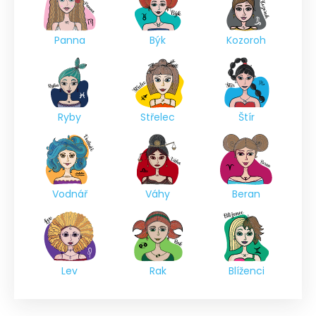
Panna
Býk
Kozoroh
Ryby
Střelec
Štír
Vodnář
Váhy
Beran
Lev
Rak
Blíženci