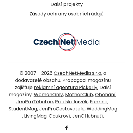
Další projekty
Zásady ochrany osobních údajů
© 2007 - 2026
CzechNetMedia s.r.o.
a
dodavatelé obsahu. Propagaci magazínu
zajišťuje
reklamní agentura Pickerly.
Další
magazíny:
WomanOnly
,
MotherClub
,
Oběhání
,
JenProTěhotné
,
Předškolnívěk
,
Fanzine
,
StudentMag
,
JenProCestovatele
,
WeddingMag
,
LivingMag
,
Ocukroví
,
JenOHubnutí
.