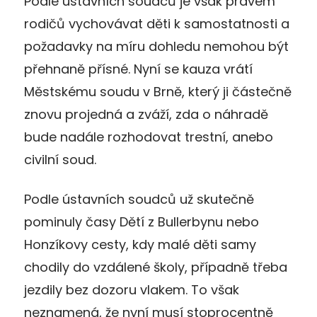
Podle ústavních soudců je však právem
rodičů vychovávat děti k samostatnosti a
požadavky na míru dohledu nemohou být
přehnaně přísné. Nyní se kauza vrátí
Městskému soudu v Brně, který ji částečně
znovu projedná a zváží, zda o náhradě
bude nadále rozhodovat trestní, anebo
civilní soud.
Podle ústavních soudců už skutečně
pominuly časy Dětí z Bullerbynu nebo
Honzíkovy cesty, kdy malé děti samy
chodily do vzdálené školy, případně třeba
jezdily bez dozoru vlakem. To však
neznamená, že nyní musí stoprocentně