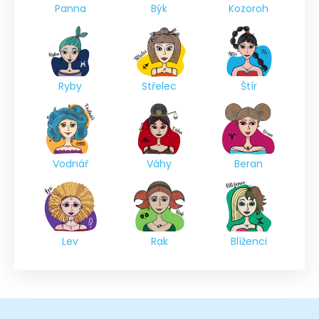
Panna
Býk
Kozoroh
Ryby
Střelec
Štír
Vodnář
Váhy
Beran
Lev
Rak
Blíženci