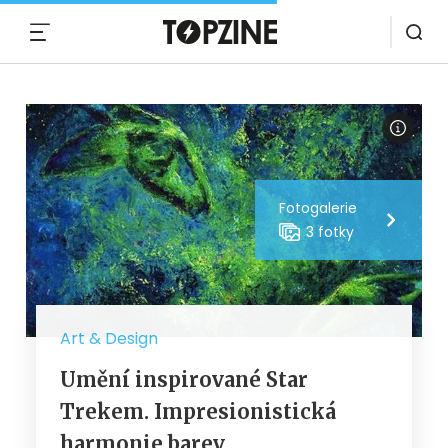
MENU
Fotogalerie
3 fotky
Art & Design
Umění inspirované Star
Trekem. Impresionistická
harmonie barev