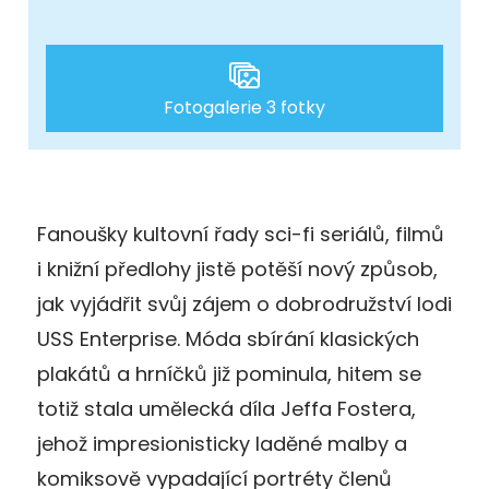
Fotogalerie 3 fotky
Fanoušky kultovní řady sci-fi seriálů, filmů
i knižní předlohy jistě potěší nový způsob,
jak vyjádřit svůj zájem o dobrodružství lodi
USS Enterprise. Móda sbírání klasických
plakátů a hrníčků již pominula, hitem se
totiž stala umělecká díla Jeffa Fostera,
jehož impresionisticky laděné malby a
komiksově vypadající portréty členů