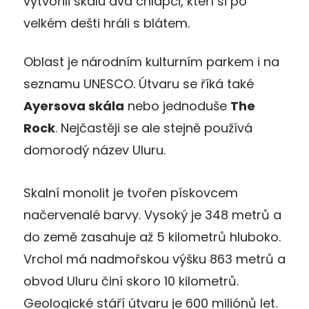
vytvořili skálu dva chlapci, kteří si po
velkém dešti hráli s blátem.
Oblast je národním kulturním parkem i na
seznamu UNESCO. Útvaru se říká také
Ayersova skála
nebo jednoduše
The
Rock
. Nejčastěji se ale stejně používá
domorodý název Uluru.
Skalní monolit je tvořen pískovcem
načervenalé barvy. Vysoký je 348 metrů a
do země zasahuje až 5 kilometrů hluboko.
Vrchol má nadmořskou výšku 863 metrů a
obvod Uluru činí skoro 10 kilometrů.
Geologické stáří útvaru je 600 miliónů let.