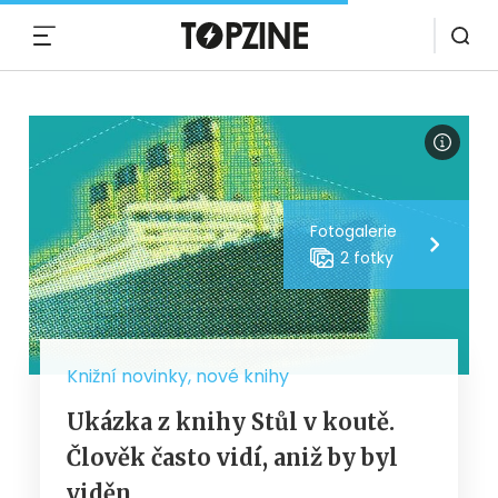
MENU
Fotogalerie
2 fotky
Knižní novinky, nové knihy
Ukázka z knihy Stůl v koutě.
Člověk často vidí, aniž by byl
viděn