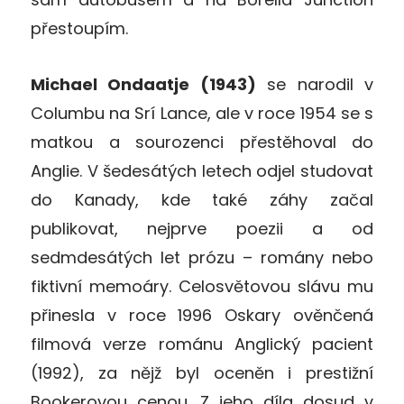
přestoupím.
Michael Ondaatje (1943)
se narodil v
Columbu na Srí Lance, ale v roce 1954 se s
matkou a sourozenci přestěhoval do
Anglie. V šedesátých letech odjel studovat
do Kanady, kde také záhy začal
publikovat, nejprve poezii a od
sedmdesátých let prózu – romány nebo
fiktivní memoáry. Celosvětovou slávu mu
přinesla v roce 1996 Oskary ověnčená
filmová verze románu Anglický pacient
(1992), za nějž byl oceněn i prestižní
Bookerovou cenou. Z jeho díla dosud v