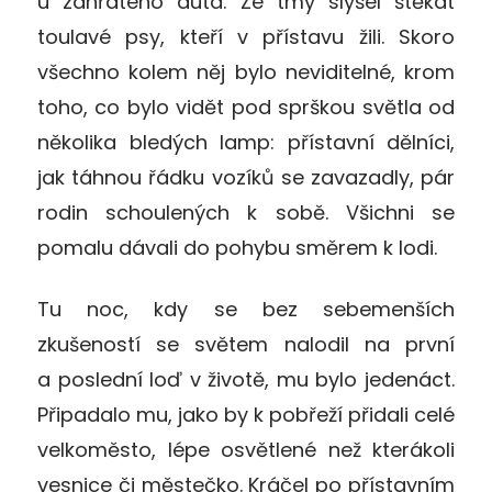
u zahřátého auta. Ze tmy slyšel štěkat
toulavé psy, kteří v přístavu žili. Skoro
všechno kolem něj bylo neviditelné, krom
toho, co bylo vidět pod sprškou světla od
několika bledých lamp: přístavní dělníci,
jak táhnou řádku vozíků se zavazadly, pár
rodin schoulených k sobě. Všichni se
pomalu dávali do pohybu směrem k lodi.
Tu noc, kdy se bez sebemenších
zkušeností se světem nalodil na první
a poslední loď v životě, mu bylo jedenáct.
Připadalo mu, jako by k pobřeží přidali celé
velkoměsto, lépe osvětlené než kterákoli
vesnice či městečko. Kráčel po přístavním