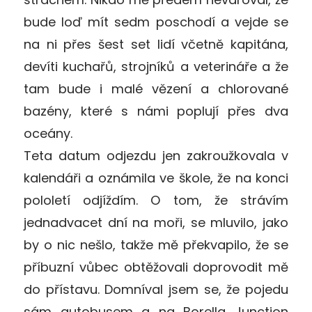
bude loď mít sedm poschodí a vejde se
na ni přes šest set lidí včetně kapitána,
devíti kuchařů, strojníků a veterináře a že
tam bude i malé vězení a chlorované
bazény, které s námi poplují přes dva
oceány.
Teta datum odjezdu jen zakroužkovala v
kalendáři a oznámila ve škole, že na konci
pololetí odjíždím. O tom, že strávím
jednadvacet dní na moři, se mluvilo, jako
by o nic nešlo, takže mě překvapilo, že se
příbuzní vůbec obtěžovali doprovodit mě
do přístavu. Domníval jsem se, že pojedu
sám autobusem a na Borella Junction