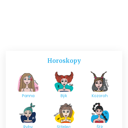
Horoskopy
Panna
Býk
Kozoroh
Ryby
Střelec
Štír