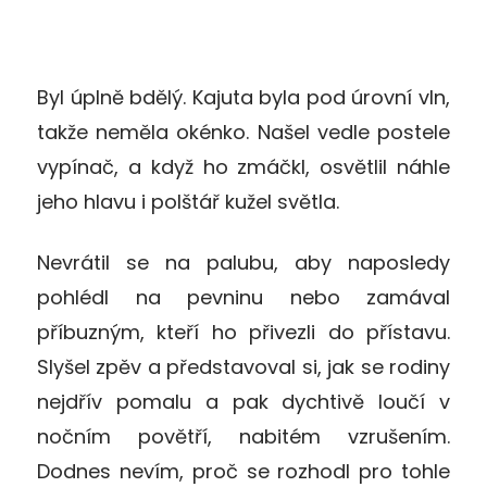
Byl úplně bdělý. Kajuta byla pod úrovní vln,
takže neměla okénko. Našel vedle postele
vypínač, a když ho zmáčkl, osvětlil náhle
jeho hlavu i polštář kužel světla.
Nevrátil se na palubu, aby naposledy
pohlédl na pevninu nebo zamával
příbuzným, kteří ho přivezli do přístavu.
Slyšel zpěv a představoval si, jak se rodiny
nejdřív pomalu a pak dychtivě loučí v
nočním povětří, nabitém vzrušením.
Dodnes nevím, proč se rozhodl pro tohle