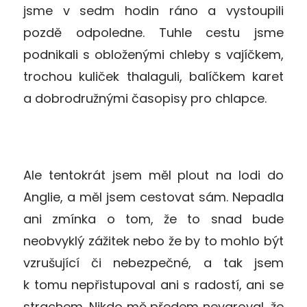
jsme v sedm hodin ráno a vystoupili
pozdě odpoledne. Tuhle cestu jsme
podnikali s obloženými chleby s vajíčkem,
trochou kuliček thalaguli, balíčkem karet
a dobrodružnými časopisy pro chlapce.
Ale tentokrát jsem měl plout na lodi do
Anglie, a měl jsem cestovat sám. Nepadla
ani zmínka o tom, že to snad bude
neobvyklý zážitek nebo že by to mohlo být
vzrušující či nebezpečné, a tak jsem
k tomu nepřistupoval ani s radostí, ani se
strachem. Nikdo mě předem nevaroval, že