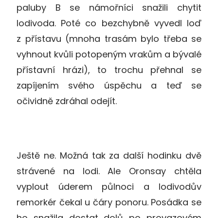
paluby B se námořníci snažili chytit
lodivoda. Poté co bezchybně vyvedl loď
z přístavu (mnoha trasám bylo třeba se
vyhnout kvůli potopeným vrakům a bývalé
přístavní hrázi), to trochu přehnal se
zapíjením svého úspěchu a teď se
očividně zdráhal odejít.
Ještě ne. Možná tak za další hodinku dvě
strávené na lodi. Ale Oronsay chtěla
vyplout úderem půlnoci a lodivodův
remorkér čekal u čáry ponoru. Posádka se
ho snažila dostat dolů po provazovém