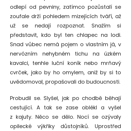
odlepí od pevniny, zatímco pozůstalí se
zoufale drží pohledem mizejících tváří, až
už se nedají rozpoznat. Snažím si
představit, kdo byl ten chlapec na lodi.
Snad vůbec nemá pojem o vlastním já, v
nervózním nehybném tichu na úzkém
kavalci, tenhle luční koník nebo mrňavý
cvrček, jako by ho omylem, aniž by si to
uvědomoval, propašovali do budoucnosti.
Probudil se. Slyšel, jak po chodbě běhají
cestující. A tak se zase oblékl a vyšel
z kajuty. Něco se dělo. Nocí se ozývaly
opilecké výkřiky důstojníků. Uprostřed