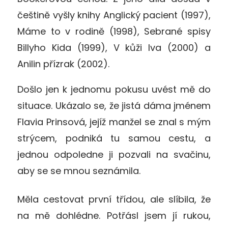
češtině vyšly knihy Anglický pacient (1997),
Máme to v rodině (1998), Sebrané spisy
Billyho Kida (1999), V kůži lva (2000) a
Anilin přízrak (2002).
Došlo jen k jednomu pokusu uvést mě do
situace. Ukázalo se, že jistá dáma jménem
Flavia Prinsová, jejíž manžel se znal s mým
strýcem, podniká tu samou cestu, a
jednou odpoledne ji pozvali na svačinu,
aby se se mnou seznámila.
Měla cestovat první třídou, ale slíbila, že
na mě dohlédne. Potřásl jsem jí rukou,