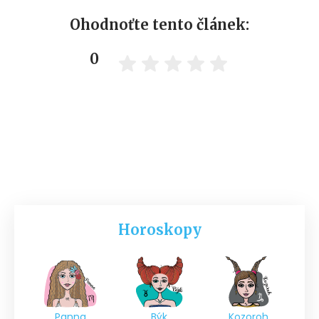
Ohodnoťte tento článek:
0
Horoskopy
Panna
Býk
Kozoroh