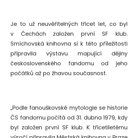
Je to už neuvěřitelných třicet let, co byl
v Čechách založen první SF klub.
Smíchovská knihovna si k této příležitosti
připravila výstavu mapující dějiny
československého fandomu od jeho
počátků až po žhavou současnost.
„Podle fanouškovské mytologie se historie
ČS fandomu počítá od 31. dubna 1979, kdy
byl založen první SF klub. K třicetiletému
výročí připravila Městská knihovna v Praze