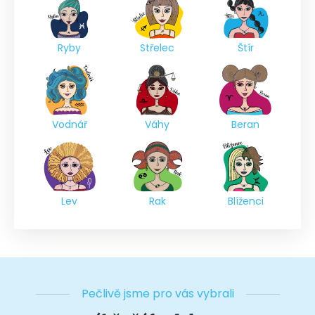
Ryby
Střelec
Štír
Vodnář
Váhy
Beran
Lev
Rak
Blíženci
Pečlivě jsme pro vás vybrali