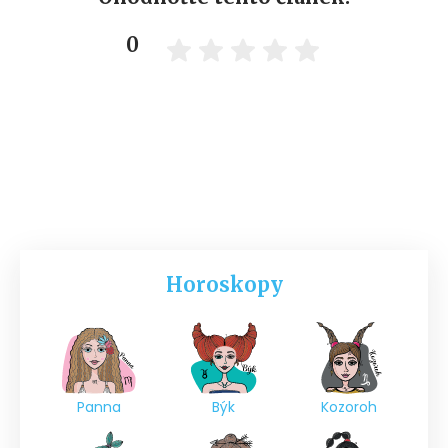
0
Horoskopy
Panna
Býk
Kozoroh