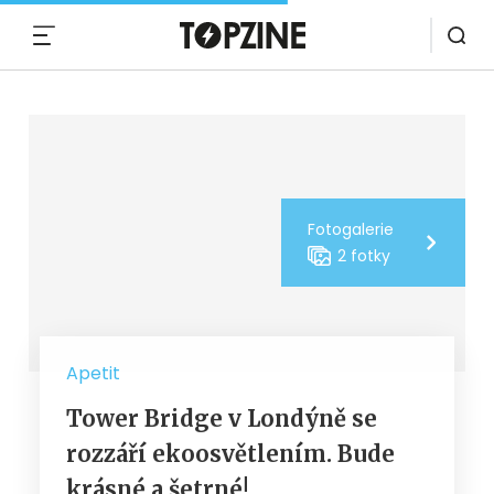
MENU
Fotogalerie
2 fotky
Apetit
Tower Bridge v Londýně se
rozzáří ekoosvětlením. Bude
krásné a šetrné!