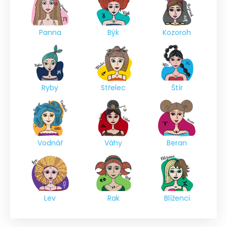
Panna
Býk
Kozoroh
Ryby
Střelec
Štír
Vodnář
Váhy
Beran
Lev
Rak
Blíženci