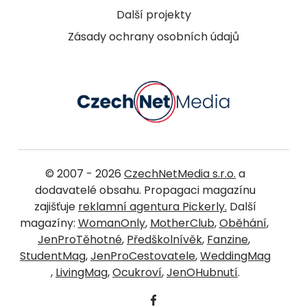
Další projekty
Zásady ochrany osobních údajů
© 2007 - 2026
CzechNetMedia s.r.o.
a
dodavatelé obsahu. Propagaci magazínu
zajišťuje
reklamní agentura Pickerly.
Další
magazíny:
WomanOnly
,
MotherClub
,
Oběhání
,
JenProTěhotné
,
Předškolnívěk
,
Fanzine
,
StudentMag
,
JenProCestovatele
,
WeddingMag
,
LivingMag
,
Ocukroví
,
JenOHubnutí
.