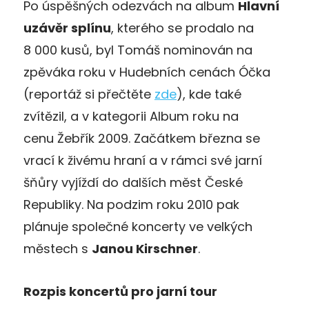
Po úspěšných odezvách na album
Hlavní
uzávěr splínu
, kterého se prodalo na
8 000 kusů, byl Tomáš nominován na
zpěváka roku v Hudebních cenách Óčka
(reportáž si přečtěte
zde
), kde také
zvítězil, a v kategorii Album roku na
cenu Žebřík 2009. Začátkem března se
vrací k živému hraní a v rámci své jarní
šňůry vyjíždí do dalších měst České
Republiky. Na podzim roku 2010 pak
plánuje společné koncerty ve velkých
městech s
Janou Kirschner
.
Rozpis koncertů pro jarní tour