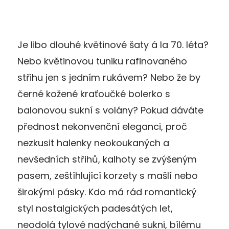
Je libo dlouhé květinové šaty á la 70. léta?
Nebo květinovou tuniku rafinovaného
střihu jen s jedním rukávem? Nebo že by
černé kožené kraťoučké bolerko s
balonovou sukní s volány? Pokud dáváte
přednost nekonvenční eleganci, proč
nezkusit halenky neokoukaných a
nevšedních střihů, kalhoty se zvýšeným
pasem, zeštíhlující korzety s mašlí nebo
širokými pásky. Kdo má rád romantický
styl nostalgických padesátých let,
neodolá tylové nadýchané sukni, bílému