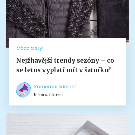
Móda a styl
Nejžhavější trendy sezóny – co
se letos vyplatí mít v šatníku?
Komerční sdělení
5 minut čtení