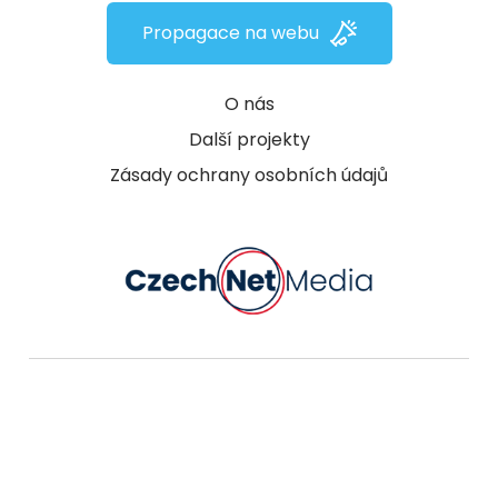
Propagace na webu
O nás
Další projekty
Zásady ochrany osobních údajů
© 2007 - 2026
CzechNetMedia s.r.o.
a
dodavatelé obsahu. Propagaci magazínu
zajišťuje
reklamní agentura Pickerly.
Další
magazíny:
WomanOnly
,
MotherClub
,
Oběhání
,