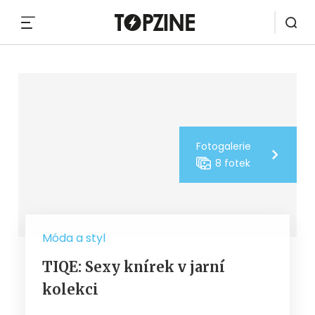
MENU
Fotogalerie
8 fotek
Móda a styl
TIQE: Sexy knírek v jarní
kolekci