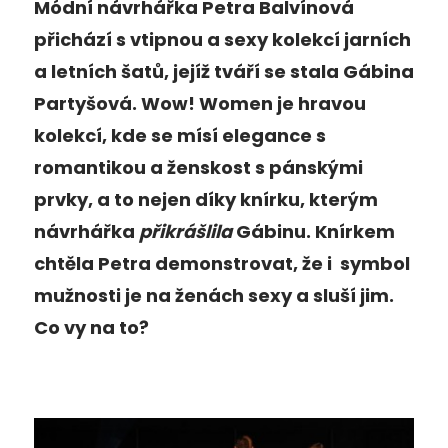
Módní návrhářka Petra Balvínová
přichází s vtipnou a sexy kolekcí jarních
a letních šatů, jejíž tváří se stala Gábina
Partyšová. Wow! Women je hravou
kolekcí, kde se mísí elegance s
romantikou a ženskost s pánskými
prvky, a to nejen díky knírku, kterým
návrhářka
přikrášlila
Gábinu. Knírkem
chtěla Petra demonstrovat, že i symbol
mužnosti je na ženách sexy a sluší jim.
Co vy na to?