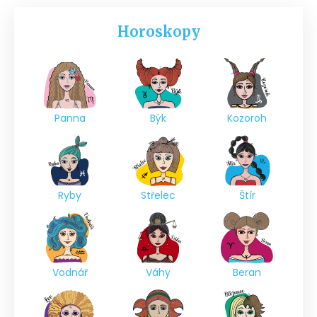
Horoskopy
Panna
Býk
Kozoroh
Ryby
Střelec
Štír
Vodnář
Váhy
Beran