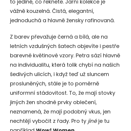
to jediné, co řeknete. Jarní kolekce je
vážně kouzelná. Čistá, elegantní,
jednoduchá a hlavně žensky rafinovaná.
Z barev převažuje černá a bílá, ale na
letních vzdušných šatech objevíte i pestře
barevné květinové vzory. Petra sází hlavně
na individualitu, která tolik chybí na našich
šedivých ulicích, i když teď už sluncem
prosluněných, stále je to poměrně
uniformní stádovitost. To, že mají stovky
jiných žen shodné prvky oblečení,
neznamená, že mají podobný vkus, jen
nechtějí vybočit z řady. Pro ty
jiné
je tu
například
Wow! Women
.