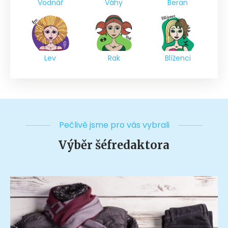
Vodnář
Váhy
Beran
Lev
Rak
Blíženci
Pečlivě jsme pro vás vybrali
Výběr šéfredaktora