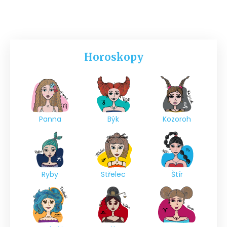
Horoskopy
Panna
Býk
Kozoroh
Ryby
Střelec
Štír