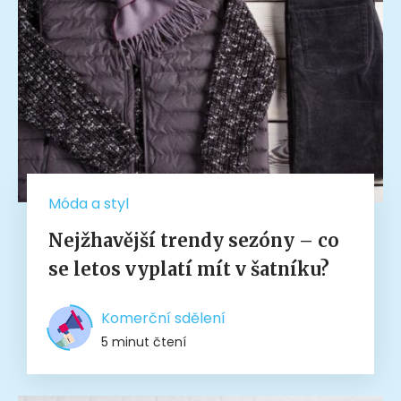
Móda a styl
Nejžhavější trendy sezóny – co
se letos vyplatí mít v šatníku?
Komerční sdělení
5 minut čtení