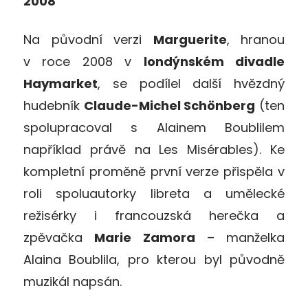
2008
Na původní verzi
Marguerite
, hranou
v roce 2008 v
londýnském divadle
Haymarket
, se podílel další hvězdný
hudebník
Claude-Michel Schönberg
(ten
spolupracoval s Alainem Boublilem
například právě na Les Misérables). Ke
kompletní proměně první verze přispěla v
roli spoluautorky libreta a umělecké
režisérky i francouzská herečka a
zpěvačka
Marie Zamora
– manželka
Alaina Boublila, pro kterou byl původně
muzikál napsán.