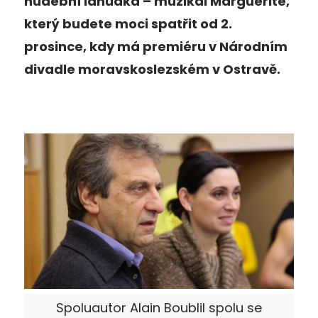
hudební lahůdka – muzikál Marguerite,
který budete moci spatřit od 2.
prosince, kdy má premiéru v Národním
divadle moravskoslezském v Ostravě.
Spoluautor Alain Boublil spolu se