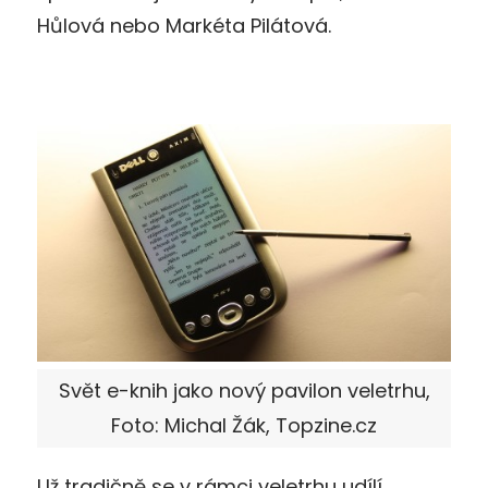
Hůlová nebo Markéta Pilátová.
Svět e-knih jako nový pavilon veletrhu,
Foto: Michal Žák, Topzine.cz
Už tradičně se v rámci veletrhu udílí