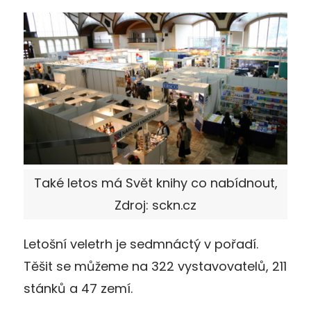
Také letos má Svět knihy co nabídnout,
Zdroj: sckn.cz
Letošní veletrh je sedmnáctý v pořadí.
Těšit se můžeme na 322 vystavovatelů, 211
stánků a 47 zemí.