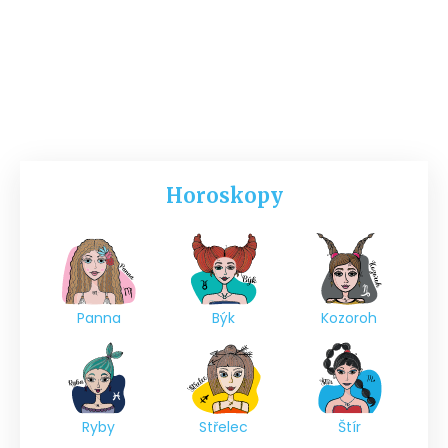
Horoskopy
Panna
Býk
Kozoroh
Ryby
Střelec
Štír