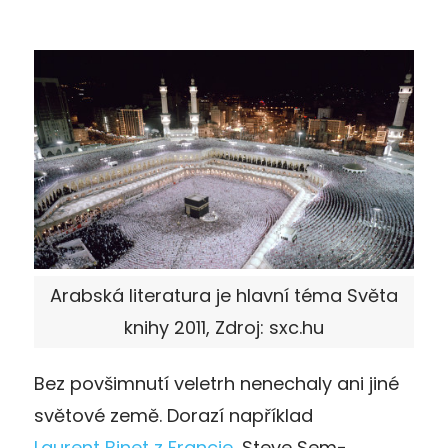
Arabská literatura je hlavní téma Světa
knihy 2011, Zdroj: sxc.hu
Bez povšimnutí veletrh nenechaly ani jiné
světové země. Dorazí například
Laurent Binet z Francie
, Steve Sem-