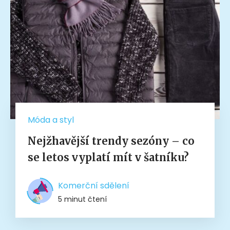
Móda a styl
Nejžhavější trendy sezóny – co
se letos vyplatí mít v šatníku?
Komerční sdělení
5 minut čtení