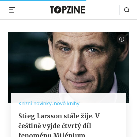
MENU
Knižní novinky, nové knihy
Stieg Larsson stále žije. V
češtině vyjde čtvrtý díl
fenoménu Milénium