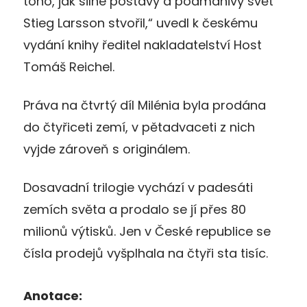
toho, jak silné postavy a podmanivý svět
Stieg Larsson stvořil,“ uvedl k českému
vydání knihy ředitel nakladatelství Host
Tomáš Reichel.
Práva na čtvrtý díl Milénia byla prodána
do čtyřiceti zemí, v pětadvaceti z nich
vyjde zároveň s originálem.
Dosavadní trilogie vychází v padesáti
zemích světa a prodalo se jí přes 80
milionů výtisků. Jen v České republice se
čísla prodejů vyšplhala na čtyři sta tisíc.
Anotace: