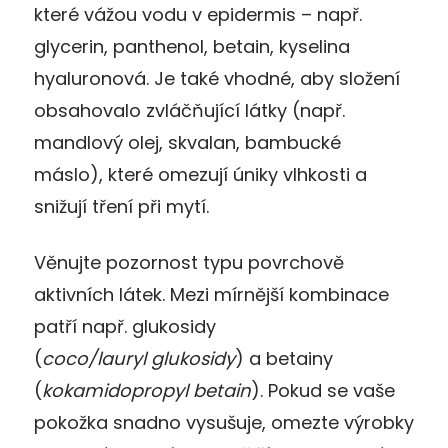
které vážou vodu v epidermis – např.
glycerin, panthenol, betain, kyselina
hyaluronová. Je také vhodné, aby složení
obsahovalo zvláčňující látky (např.
mandlový olej, skvalan, bambucké
máslo), které omezují úniky vlhkosti a
snižují tření při mytí.
Věnujte pozornost typu povrchově
aktivních látek. Mezi mírnější kombinace
patří např. glukosidy
(
coco/lauryl
glukosidy
) a betainy
(
kokamidopropyl betain
). Pokud se vaše
pokožka snadno vysušuje, omezte výrobky