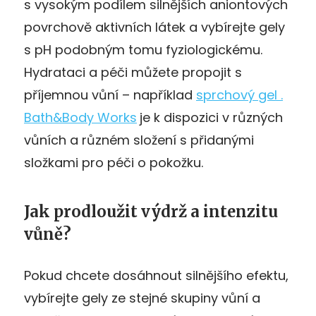
s vysokým podílem silnějších aniontových
povrchově aktivních látek a vybírejte gely
s pH podobným tomu fyziologickému.
Hydrataci a péči můžete propojit s
příjemnou vůní – například
sprchový
gel
.
Bath&Body
Works
je k dispozici v různých
vůních a různém složení s přidanými
složkami pro péči o pokožku.
Jak prodloužit výdrž a intenzitu
vůně?
Pokud chcete dosáhnout silnějšího efektu,
vybírejte gely ze stejné skupiny vůní a