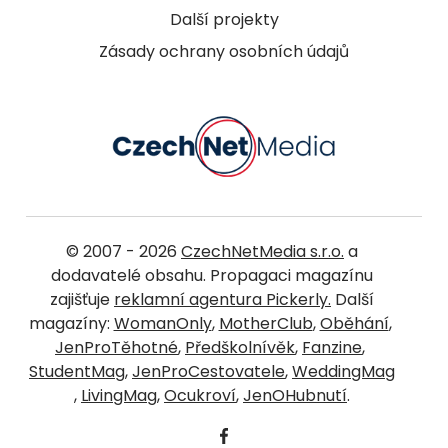
Další projekty
Zásady ochrany osobních údajů
© 2007 - 2026
CzechNetMedia s.r.o.
a
dodavatelé obsahu. Propagaci magazínu
zajišťuje
reklamní agentura Pickerly.
Další
magazíny:
WomanOnly
,
MotherClub
,
Oběhání
,
JenProTěhotné
,
Předškolnívěk
,
Fanzine
,
StudentMag
,
JenProCestovatele
,
WeddingMag
,
LivingMag
,
Ocukroví
,
JenOHubnutí
.