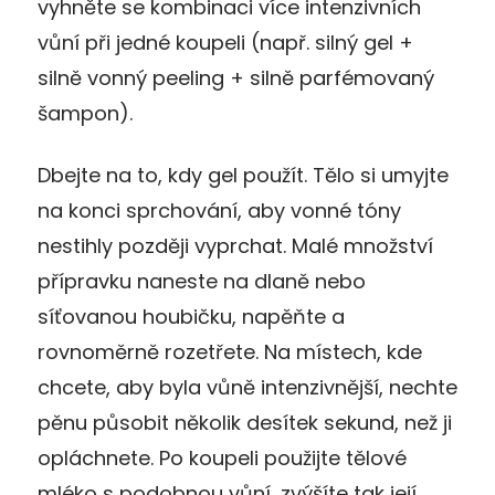
vyhněte se kombinaci více intenzivních
vůní při jedné koupeli (např. silný gel +
silně vonný peeling + silně parfémovaný
šampon).
Dbejte na to, kdy gel použít. Tělo si umyjte
na konci sprchování, aby vonné tóny
nestihly později vyprchat. Malé množství
přípravku naneste na dlaně nebo
síťovanou houbičku, napěňte a
rovnoměrně rozetřete. Na místech, kde
chcete, aby byla vůně intenzivnější, nechte
pěnu působit několik desítek sekund, než ji
opláchnete. Po koupeli použijte tělové
mléko s podobnou vůní, zvýšíte tak její