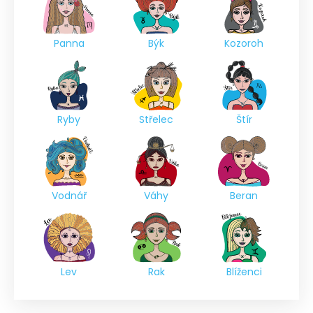
Panna
Býk
Kozoroh
Ryby
Střelec
Štír
Vodnář
Váhy
Beran
Lev
Rak
Blíženci