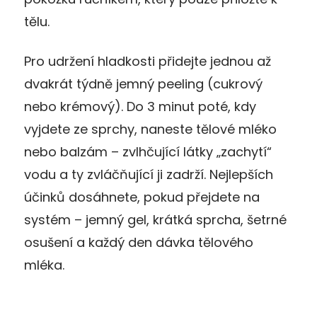
tělu.
Pro udržení hladkosti přidejte jednou až
dvakrát týdně jemný peeling (cukrový
nebo krémový). Do 3 minut poté, kdy
vyjdete ze sprchy, naneste tělové mléko
nebo balzám – zvlhčující látky „zachytí“
vodu a ty zvláčňující ji zadrží. Nejlepších
účinků dosáhnete, pokud přejdete na
systém – jemný gel, krátká sprcha, šetrné
osušení a každý den dávka tělového
mléka.