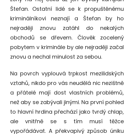
Štefan. Ostatní lidé se k propuštěnému
kriminálníkovi neznají a Štefan by ho
nejraději znovu zatáhl do nekalých
obchodů se dřevem. Člověk zocelený
pobytem v kriminále by ale nejraději začal
znovu a nechal minulost za sebou.
Na povrch vyplouvá trpkost mezilidských
vztahů, nikdo pro vás neudělá nic nezištně
a přátelé mají dost vlastních problémů,
než aby se zabývali jinými. Na první pohled
to hlavní hrdina přechází jako tvrdý chlap,
ale vnitřně se s tím musí těžce
vypořádávat. A překvapivý způsob úniku