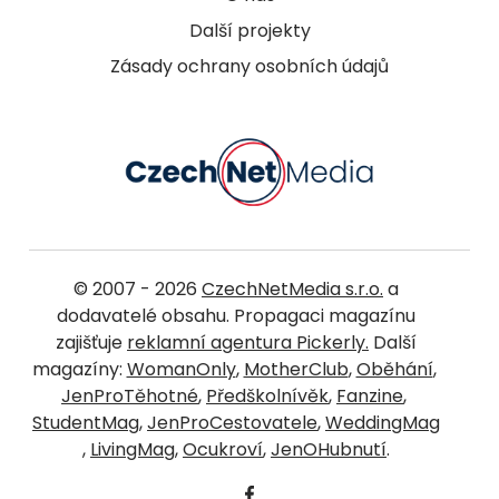
Další projekty
Zásady ochrany osobních údajů
© 2007 - 2026
CzechNetMedia s.r.o.
a
dodavatelé obsahu. Propagaci magazínu
zajišťuje
reklamní agentura Pickerly.
Další
magazíny:
WomanOnly
,
MotherClub
,
Oběhání
,
JenProTěhotné
,
Předškolnívěk
,
Fanzine
,
StudentMag
,
JenProCestovatele
,
WeddingMag
,
LivingMag
,
Ocukroví
,
JenOHubnutí
.