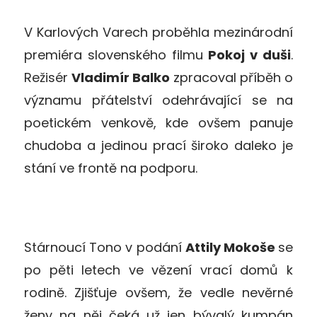
V Karlových Varech proběhla mezinárodní
premiéra slovenského filmu
Pokoj v duši
.
Režisér
Vladimír Balko
zpracoval příběh o
významu přátelství odehrávající se na
poetickém venkově, kde ovšem panuje
chudoba a jedinou prací široko daleko je
stání ve frontě na podporu.
Stárnoucí Tono v podání
Attily Mokoše
se
po pěti letech ve vězení vrací domů k
rodině. Zjišťuje ovšem, že vedle nevěrné
ženy na něj čeká už jen bývalý kumpán