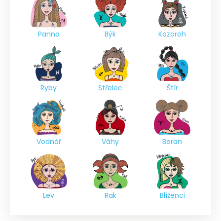
Panna
Býk
Kozoroh
Ryby
Střelec
Štír
Vodnář
Váhy
Beran
Lev
Rak
Blíženci