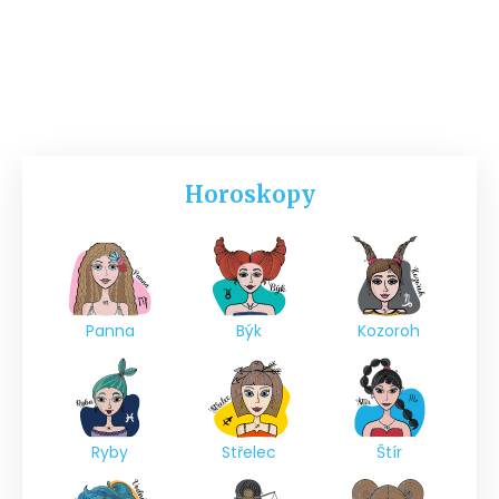
Horoskopy
Panna
Býk
Kozoroh
Ryby
Střelec
Štír