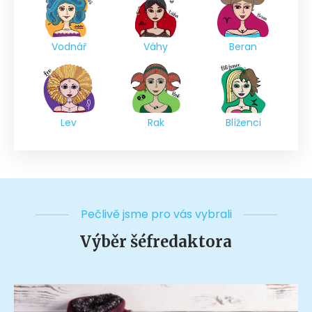
Vodnář
Váhy
Beran
Lev
Rak
Blíženci
Pečlivě jsme pro vás vybrali
Výběr šéfredaktora