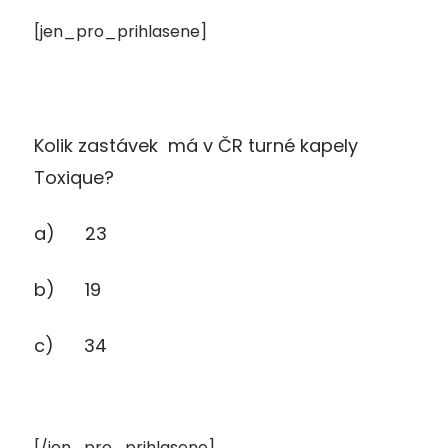
[jen_pro_prihlasene]
Kolik zastávek má v ČR turné kapely
Toxique?
a) 23
b) 19
c) 34
[/jen_pro_prihlasene]