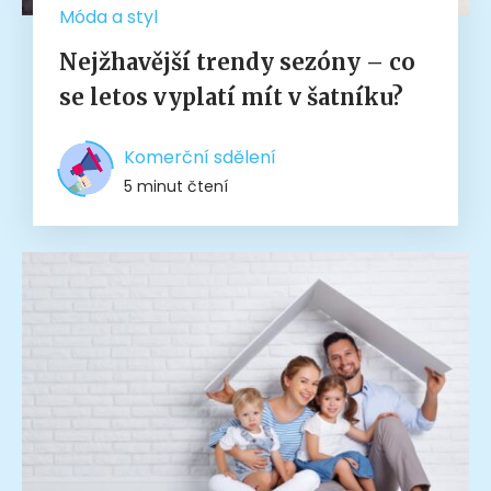
Móda a styl
Nejžhavější trendy sezóny – co
se letos vyplatí mít v šatníku?
Komerční sdělení
5 minut čtení