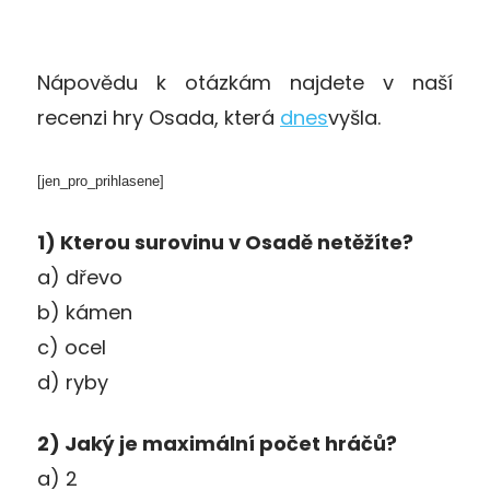
Nápovědu k otázkám najdete v naší
recenzi hry Osada, která
dnes
vyšla.
[jen_pro_prihlasene]
1) Kterou surovinu v Osadě netěžíte?
a) dřevo
b) kámen
c) ocel
d) ryby
2) Jaký je maximální počet hráčů?
a) 2