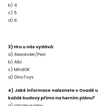
b) 4
c) 5
d) 6
3) Hru u nás vydává:
a) Alexander/Pexi
b) Albi
c) MindOK
d) DinoToys
4) Jaké informace naleznete v Osadě u
každé budovy přímo na herním plánu?
a) obranu+cenu