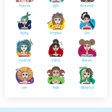
Panna
Býk
Kozoroh
Ryby
Střelec
Štír
Vodnář
Váhy
Beran
Lev
Rak
Blíženci