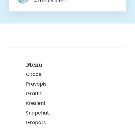
4 minuty čtení
Menu
Citace
Pravopis
Graffiti
Kreslení
Snapchat
Grepolis