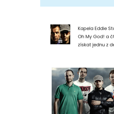
Kapela Eddie S
Oh My God! a č
získat jednu z 