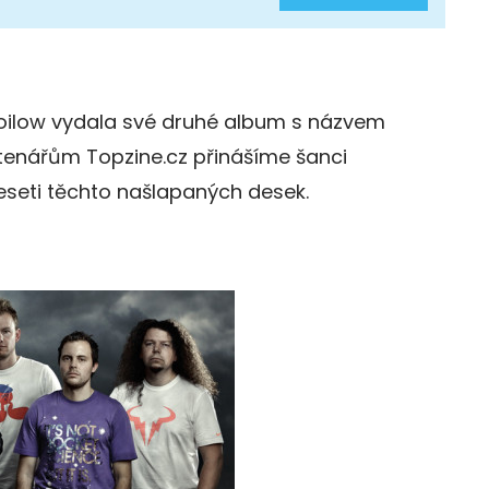
toilow vydala své druhé album s názvem
tenářům Topzine.cz přinášíme šanci
deseti těchto našlapaných desek.