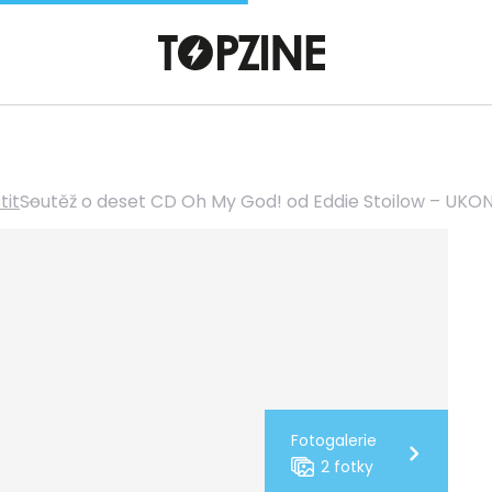
tit
Soutěž o deset CD Oh My God! od Eddie Stoilow – UK
Fotogalerie
2 fotky