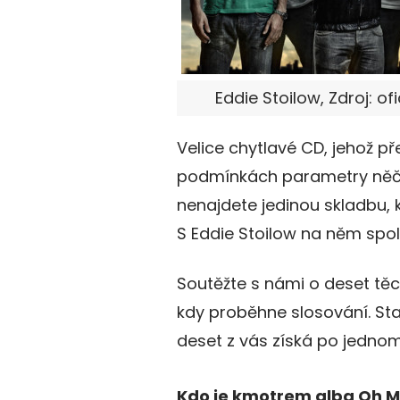
Eddie Stoilow, Zdroj: of
Velice chytlavé CD, jehož př
podmínkách parametry něč
nenajdete jedinou skladbu, 
S Eddie Stoilow na něm spolu
Soutěžte s námi o deset těch
kdy proběhne slosování. St
deset z vás získá po jedno
Kdo je kmotrem alba Oh M