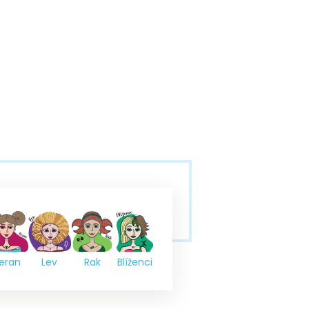
eran
Lev
Rak
Blíženci