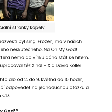
iciální stránky kapely
edzvěstí byl singl Frozen, má v našich
eho neskutečného. Na Oh My God!
která nemá do vínku dáno stát se hitem.
pracoval též Xindl – X a David Koller.
to alb od 2. do 9. května do 15 hodin,
ačí odpovědět na jednoduchou otázku a
m CD.
y God!?