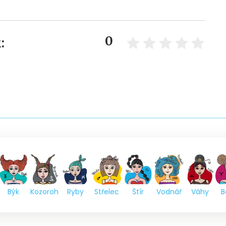
0
:
Býk
Kozoroh
Ryby
Střelec
Štír
Vodnář
Váhy
B