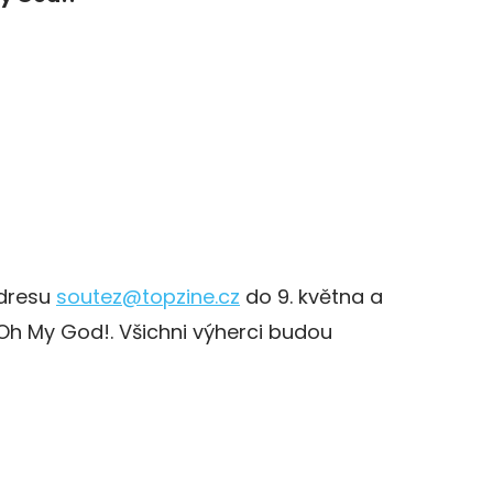
adresu
soutez@topzine.cz
do 9. května a
h My God!. Všichni výherci budou