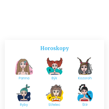
Horoskopy
Panna
Býk
Kozoroh
Ryby
Střelec
Štír