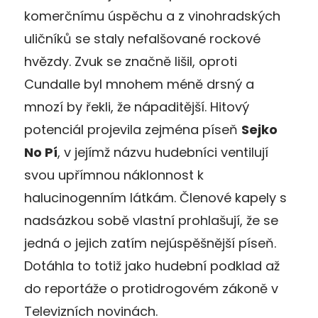
komerčnímu úspěchu a z vinohradských
uličníků se staly nefalšované rockové
hvězdy. Zvuk se značně lišil, oproti
Cundalle byl mnohem méně drsný a
mnozí by řekli, že nápaditější. Hitový
potenciál projevila zejména píseň
Sejko
No Pí
, v jejímž názvu hudebníci ventilují
svou upřímnou náklonnost k
halucinogenním látkám. Členové kapely s
nadsázkou sobě vlastní prohlašují, že se
jedná o jejich zatím nejúspěšnější píseň.
Dotáhla to totiž jako hudební podklad až
do reportáže o protidrogovém zákoně v
Televizních novinách.