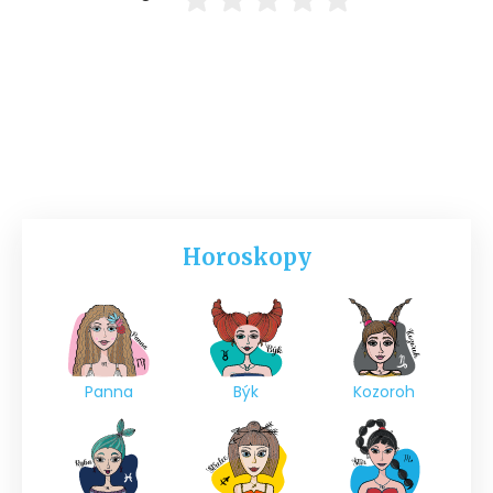
Horoskopy
Panna
Býk
Kozoroh