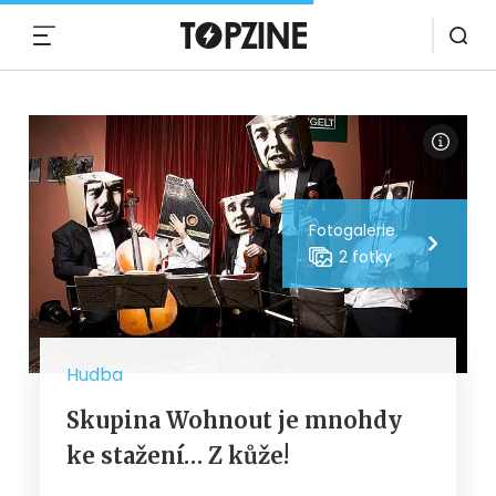
MENU
Fotogalerie
2 fotky
Hudba
Skupina Wohnout je mnohdy
ke stažení… Z kůže!