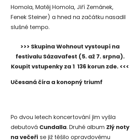
Homola, Matěj Homola, Jiří Zemánek,
Fenek Steiner) a hned na začátku nasadil
slušné tempo.
>>> Skupina Wohnout vystoupí na
festivalu Sázavafest (5. až 7. srpna).
Koupit vstupenky za 1 136 korun zde. <<<
Učesaná číra a konopný triumf
Po dvou letech koncertování jim vyšla
debutová
Cundalla
. Druhé album
Zlý noty
na večeři
se již těšilo opravdovému