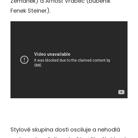
Zemánek) a Arnošt Vrabec (bubeník
Fenek Steiner).
Stylově skupina dosti osciluje a nehodlá