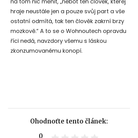
na tom nic měnit, „neboť ten člověk, kterej
hraje neustále jen a pouze svůj part a vše
ostatní odmítá, tak ten člověk zakrní brzy
mozkově.“ A to se o Wohnoutech opravdu
říci nedá, navzdory všemu s láskou
zkonzumovanému konopí.
Ohodnoťte tento článek:
0