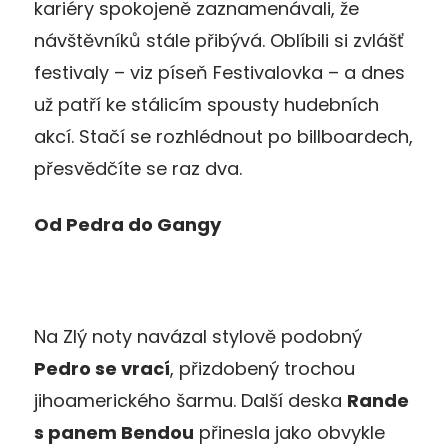
kariéry spokojeně zaznamenávali, že
návštěvníků stále přibývá. Oblíbili si zvlášť
festivaly – viz píseň Festivalovka – a dnes
už patří ke stálicím spousty hudebních
akcí. Stačí se rozhlédnout po billboardech,
přesvědčíte se raz dva.
Od Pedra do Gangy
Na Zlý noty navázal stylově podobný
Pedro se vrací
, přizdobený trochou
jihoamerického šarmu. Další deska
Rande
s panem Bendou
přinesla jako obvykle