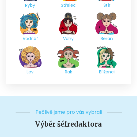
Ryby
Střelec
Štír
Vodnář
Váhy
Beran
Lev
Rak
Blíženci
Pečlivě jsme pro vás vybrali
Výběr šéfredaktora