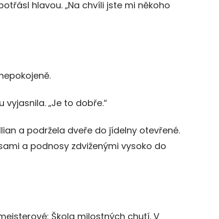
 potřásl hlavou. „Na chvíli jste mi někoho
znepokojeně.
 vyjasnila. „Je to dobře.“
llian a podržela dveře do jídelny otevřené.
mísami a podnosy zdviženými vysoko do
meisterové: Škola milostných chutí. V