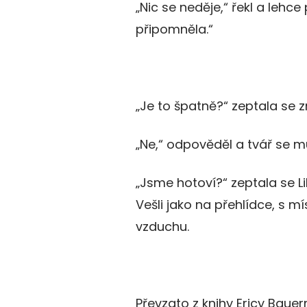
„Nic se neděje,“ řekl a lehce
připomněla.“
„Je to špatně?“ zeptala se 
„Ne,“ odpověděl a tvář se mu
„Jsme hotoví?“ zeptala se Li
Vešli jako na přehlídce, s 
vzduchu.
Převzato z knihy Ericy Bauer