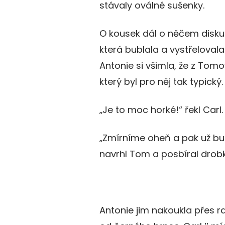
stávaly oválné sušenky.
O kousek dál o něčem disku
která bublala a vystřeloval
Antonie si všimla, že z Tomov
který byl pro něj tak typický.
„Je to moc horké!“ řekl Carl.
„Zmírníme oheň a pak už bud
navrhl Tom a posbíral drob
Antonie jim nakoukla přes r