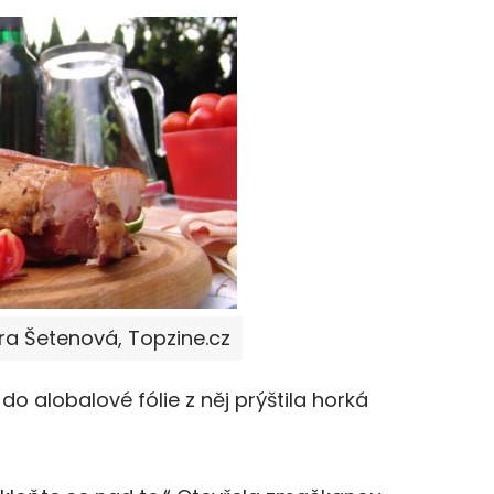
ora Šetenová, Topzine.cz
do alobalové fólie z něj prýštila horká