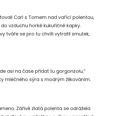
tovali Carl s Tomem nad vařící polentou,
a do vzduchu horké kukuřičné kapky.
y tváře se pro tu chvíli vytratil smutek,
e asi na čase přidat tu gorgonzolu,“
ky mléčného sýra s modrým žilkováním.
ameno. Zářivě zlatá polenta se odrážela