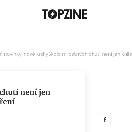
ní novinky, nové knihy
Škola milostných chutí není jen knih
chutí není jen
ření