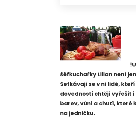
!U
šéfkuchařky Lilian není je
Setkávají se v ní lidé, kte
dovedností chtějí vyřešit 
barev, vůní a chutí, které 
na jedničku.