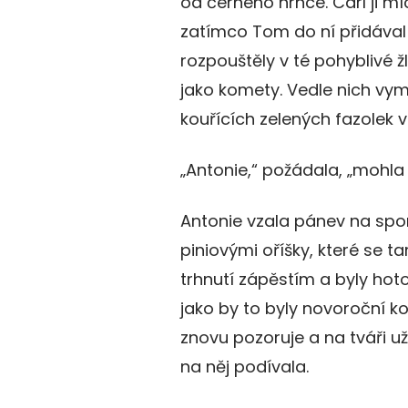
od černého hrnce. Carl ji m
zatímco Tom do ní přidával
rozpouštěly v té pohyblivé ž
jako komety. Vedle nich vym
kouřících zelených fazolek v
„Antonie,“ požádala, „mohla 
Antonie vzala pánev na spor
piniovými oříšky, které se t
trhnutí zápěstím a byly hoto
jako by to byly novoroční kon
znovu pozoruje a na tváři u
na něj podívala.