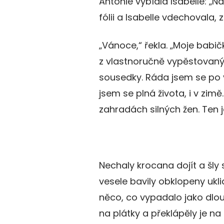
Antonie vybídla Isabelle: „
fólii a Isabelle vdechovala, 
„Vánoce,“ řekla. „Moje babič
z vlastnoručně vypěstovaný
sousedky. Ráda jsem se po ve
jsem se plná života, i v zim
zahradách silných žen. Ten je
Nechaly krocana dojít a šly 
vesele bavily obklopeny ukli
něco, co vypadalo jako dlouh
na plátky a překlápěly je na