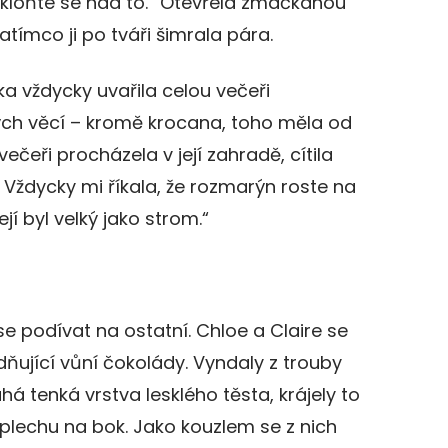
Nakloňte se nad to.“ Otevřela zmačkanou
zatímco ji po tváři šimrala pára.
ka vždycky uvařila celou večeři
ch věcí – kromě krocana, toho měla od
čeři procházela v její zahradě, cítila
ě. Vždycky mi říkala, že rozmarýn roste na
jí byl velký jako strom.“
se podívat na ostatní. Chloe a Claire se
dňující vůní čokolády. Vyndaly z trouby
á tenká vrstva lesklého těsta, krájely to
 plechu na bok. Jako kouzlem se z nich