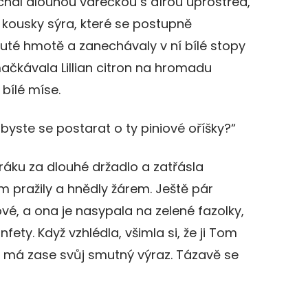
íchal dlouhou vařečkou s dírou uprostřed,
 kousky sýra, které se postupně
luté hmotě a zanechávaly v ní bílé stopy
ačkávala Lillian citron na hromadu
 bílé míse.
byste se postarat o ty piniové oříšky?“
áku za dlouhé držadlo a zatřásla
am pražily a hnědly žárem. Ještě pár
vé, a ona je nasypala na zelené fazolky,
fety. Když vzhlédla, všimla si, že ji Tom
ž má zase svůj smutný výraz. Tázavě se