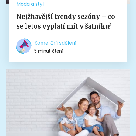
Móda a styl
Nejžhavější trendy sezóny – co
se letos vyplatí mít v šatníku?
Komerční sdělení
5 minut čtení