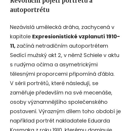
Revoluční pojetí portrétu a
autoportrétu
Nezávislá umělecká dráha, zachycená v
kapitole
Expresionistické vzplanutí 1910-
11,
začíná netradičním autoportrétem
Sedící mužský akt 2, v němž Schiele v aktu
s rudýma očima a asymetrickými
tělesnými proporcemi připomíná ďábla.
V sérii portrétů, které následují, se
zaměřuje především na své mecenáše,
osoby významnějšího společenského
postavení. Výrazným dílem toho období je
například portrét nakladatele Eduarda
Kosmaka z roku 1910, kterému dominuje