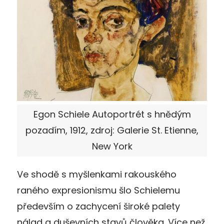
Egon Schiele Autoportrét s hnědým
pozadím, 1912, zdroj: Galerie St. Etienne,
New York
Ve shodě s myšlenkami rakouského
raného expresionismu šlo Schielemu
především o zachycení široké palety
nálad a duševních stavů člověka. Více než