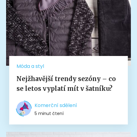
Móda a styl
Nejžhavější trendy sezóny – co
se letos vyplatí mít v šatníku?
Komerční sdělení
5 minut čtení