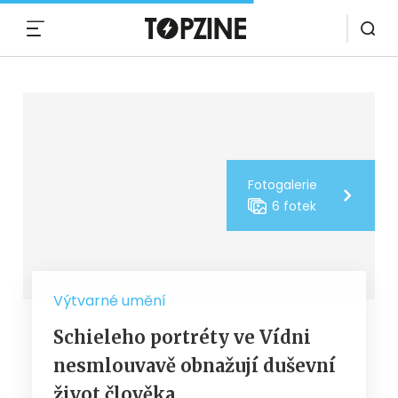
MENU
Fotogalerie
6 fotek
Výtvarné umění
Schieleho portréty ve Vídni
nesmlouvavě obnažují duševní
život člověka