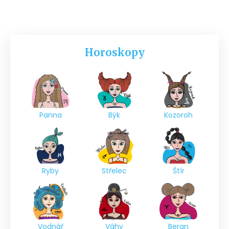
Horoskopy
Panna
Býk
Kozoroh
Ryby
Střelec
Štír
Vodnář
Váhy
Beran