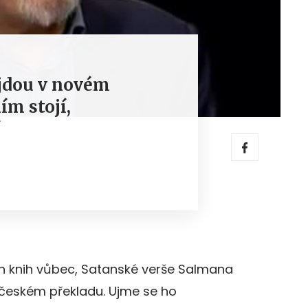
yjdou v novém
ím stojí,
í
ch knih vůbec, Satanské verše Salmana
českém překladu. Ujme se ho