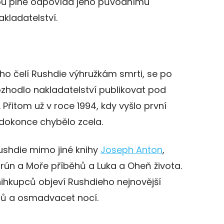
tou plně odpovídá jeho původnímu
kladatelství.
rého čelí Rushdie výhružkám smrti, se po
zhodlo nakladatelství publikovat pod
řitom už v roce 1994, kdy vyšlo první
 dokonce chybělo zcela.
ushdie mimo jiné knihy
Joseph Anton
,
rún a Moře příběhů a Luka a Oheň života.
nihkupců objeví Rushdieho nejnovější
ů a osmadvacet nocí.