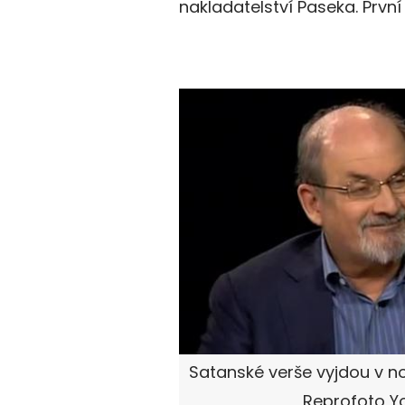
nakladatelství Paseka. První 
Satanské verše vyjdou v no
Reprofoto Y