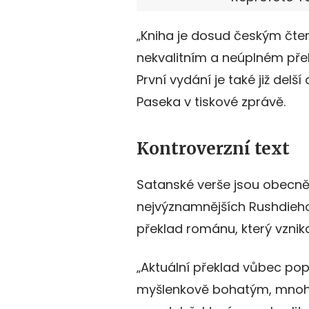
„Kniha je dosud českým čt
nekvalitním a neúplném př
První vydání je také již delš
Paseka v tiskové zprávě.
Kontroverzní text
Satanské verše jsou obecně
nejvýznamnějších Rushdieho 
překlad románu, který vznika
„Aktuální překlad vůbec po
myšlenkově bohatým, mnoh