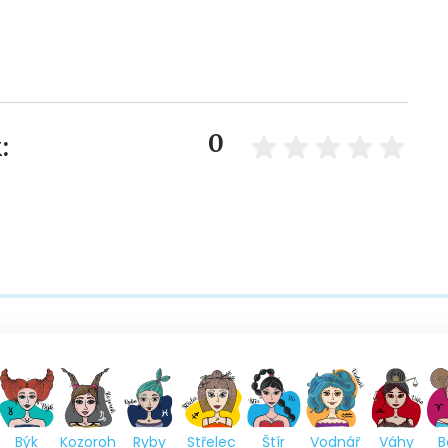
0
:
Býk
Kozoroh
Ryby
Střelec
Štír
Vodnář
Váhy
B