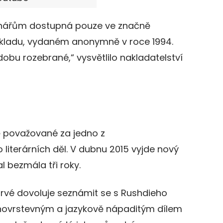
enářům dostupná pouze ve značně
ekladu, vydaném anonymně v roce 1994.
í dobu rozebrané,“ vysvětlilo nakladatelství
 považované za jedno z
literárních děl. V dubnu 2015 vyjde nový
l bezmála tři roky.
prvé dovoluje seznámit se s Rushdieho
ovrstevným a jazykově nápaditým dílem