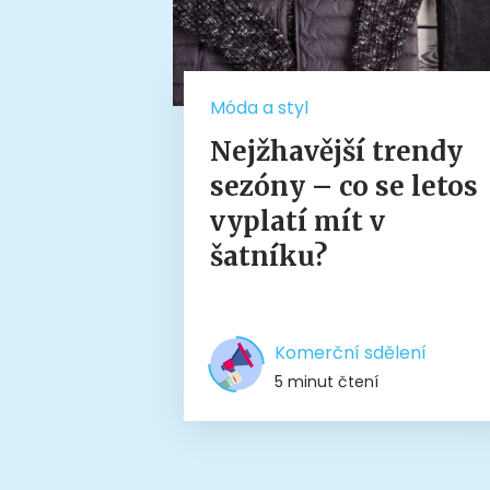
Móda a styl
Nejžhavější trendy
sezóny – co se letos
vyplatí mít v
šatníku?
Komerční sdělení
5 minut čtení