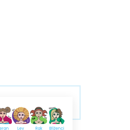
eran
Lev
Rak
Blíženci