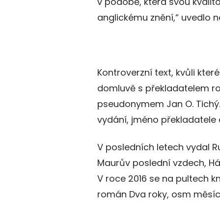
v podobě, která svou kvali
anglickému znění,“ uvedlo na
Kontroverzní text, kvůli kte
domluvě s překladatelem ro
pseudonymem Jan O. Tichý. P
vydání, jméno překladatele
V posledních letech vydal R
Maurův poslední vzdech, Há
V roce 2016 se na pultech k
román Dva roky, osm měsíc