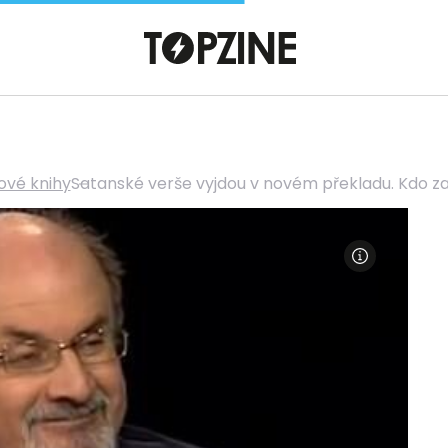
nové knihy
Satanské verše vyjdou v novém překladu. Kdo za n