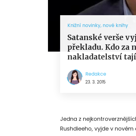
Knižní novinky, nové knihy
Satanské verše v
překladu. Kdo za n
nakladatelství taj
Redakce
23. 3. 2015
Jedna z nejkontroverznější
Rushdieeho, vyjde v novém 