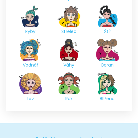
Ryby
Střelec
Štír
Vodnář
Váhy
Beran
Lev
Rak
Blíženci