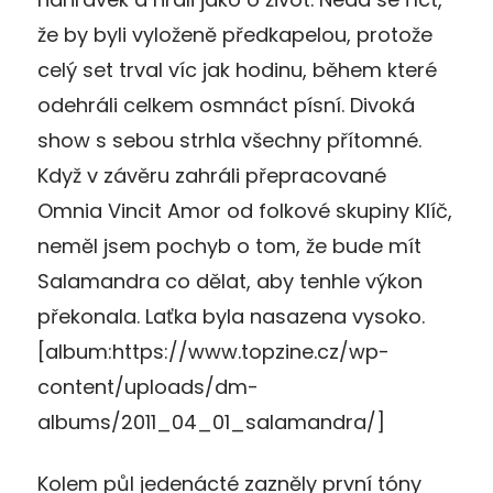
že by byli vyloženě předkapelou, protože
celý set trval víc jak hodinu, během které
odehráli celkem osmnáct písní. Divoká
show s sebou strhla všechny přítomné.
Když v závěru zahráli přepracované
Omnia Vincit Amor od folkové skupiny Klíč,
neměl jsem pochyb o tom, že bude mít
Salamandra co dělat, aby tenhle výkon
překonala. Laťka byla nasazena vysoko.
[album:https://www.topzine.cz/wp-
content/uploads/dm-
albums/2011_04_01_salamandra/]
Kolem půl jedenácté zazněly první tóny