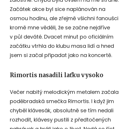
Začátek akce byl sice naplánován na
osmou hodinu, ale zřejmě všichni fanoušci
kromě mne věděli, že se začne nejdříve
v půl deváté. Dvacet minut po oficiálním
začátku vtrhla do klubu masa lidí a hned
jsem si začal připadat jako na koncertě.
Rimortis nasadili laťku vysoko
Večer nabitý melodickým metalem začala
poděbradská smečka Rimortis. I když jim
chyběl klávesák, absolutně se tím nedali
rozhodit, klávesy pustili z předtočených
nahrávek a hráli jako o život. Nedá se říct,