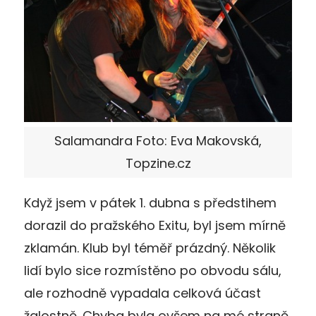
Salamandra Foto: Eva Makovská,
Topzine.cz
Když jsem v pátek 1. dubna s předstihem
dorazil do pražského Exitu, byl jsem mírně
zklamán. Klub byl téměř prázdný. Několik
lidí bylo sice rozmístěno po obvodu sálu,
ale rozhodně vypadala celková účast
žalostně. Chyba byla ovšem na mé straně.